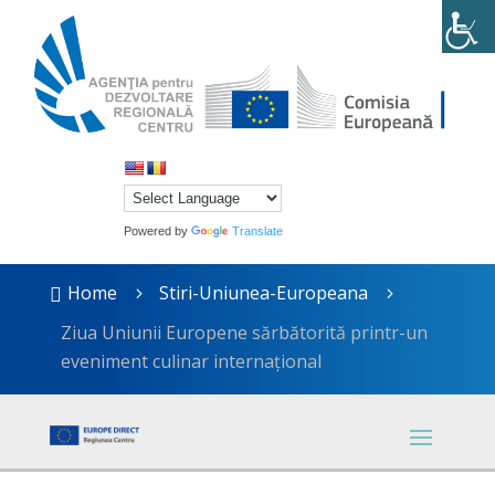
Powered by
Translate
Home
Stiri-Uniunea-Europeana

5
5
Ziua Uniunii Europene sărbătorită printr-un
eveniment culinar internațional