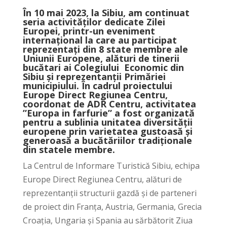
În 10 mai 2023, la Sibiu, am continuat
seria activităților dedicate Zilei
Europei, printr-un eveniment
internațional la care au participat
reprezentați din 8 state membre ale
Uniunii Europene, alături de tinerii
bucătari ai Colegiului Economic din
Sibiu și reprezentanții Primăriei
municipiului. În cadrul proiectului
Europe Direct Regiunea Centru,
coordonat de ADR Centru, activitatea
”Europa in farfurie” a fost organizată
pentru a sublinia unitatea diversității
europene prin varietatea gustoasă și
generoasă a bucătăriilor tradiționale
din statele membre.
La Centrul de Informare Turistică Sibiu, echipa
Europe Direct Regiunea Centru, alături de
reprezentanții structurii gazdă și de parteneri
de proiect din Franța, Austria, Germania, Grecia
Croația, Ungaria și Spania au sărbătorit Ziua