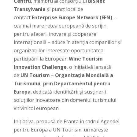
Centru
, membru al consorțiului
BISNet
Transylvania
și punct local de
contact
Enterprise Europe Network (EEN)
–
cea mai mare rețea europeană de sprijin
pentru afaceri, inovare și cooperare
internațională – aduce în atenția companiilor și
organizațiilor interesate oportunitatea
participării la European
Wine Tourism
Innovation Challenge
, o inițiativă lansată
de
UN Tourism – Organizația Mondială a
Turismului, prin Departamentul pentru
Europa
, dedicată identificării și susținerii
soluțiilor inovatoare din domeniul turismului
vitivinicol european.
Inițiativa, propusă de Franța în cadrul Agendei
pentru Europa a UN Tourism, urmărește