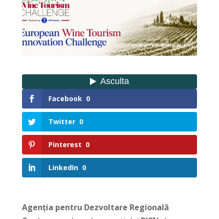
Facebook
0
Twitter
0
Pinterest
0
LinkedIn
0
Agenția pentru Dezvoltare Regională