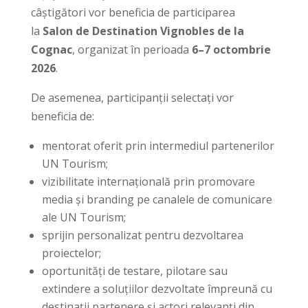
câștigători vor beneficia de participarea
la
Salon de Destination Vignobles de la
Cognac
, organizat în perioada
6–7 octombrie
2026
.
De asemenea, participanții selectați vor
beneficia de:
mentorat oferit prin intermediul partenerilor
UN Tourism;
vizibilitate internațională prin promovare
media și branding pe canalele de comunicare
ale UN Tourism;
sprijin personalizat pentru dezvoltarea
proiectelor;
oportunități de testare, pilotare sau
extindere a soluțiilor dezvoltate împreună cu
destinații partenere și actori relevanți din