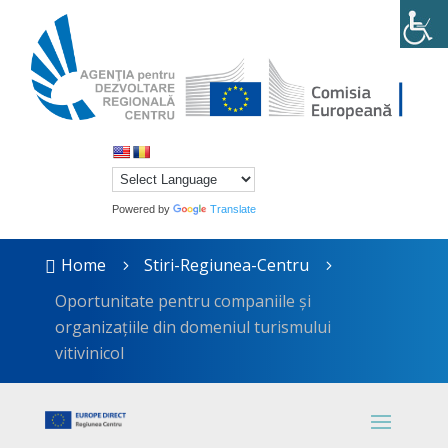
Powered by
Translate
Home
Stiri-Regiunea-Centru

5
5
Oportunitate pentru companiile și
organizațiile din domeniul turismului
vitivinicol