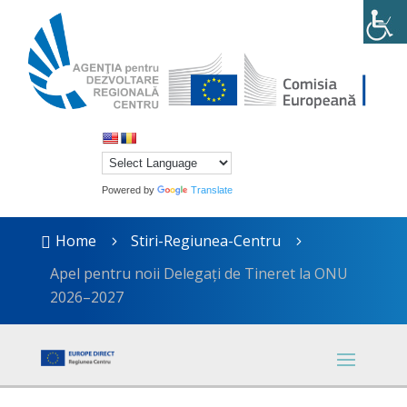
Powered by
Translate
Home
Stiri-Regiunea-Centru

5
5
Apel pentru noii Delegați de Tineret la ONU
2026–2027