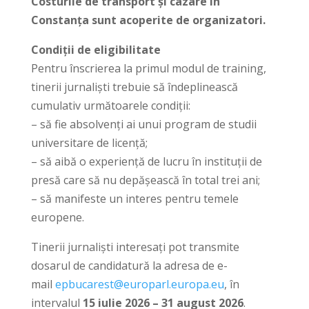
Costurile de transport și cazare în
Constanța sunt acoperite de organizatori.
Condiții de eligibilitate
Pentru înscrierea la primul modul de training,
tinerii jurnaliști trebuie să îndeplinească
cumulativ următoarele condiţii:
– să fie absolvenți ai unui program de studii
universitare de licență;
– să aibă o experiență de lucru în instituții de
presă care să nu depășească în total trei ani;
– să manifeste un interes pentru temele
europene.
Tinerii jurnaliști interesați pot transmite
dosarul de candidatură la adresa de e-
mail
epbucarest@europarl.europa.eu
, în
intervalul
15 iulie 2026 – 31 august 2026
.