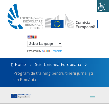
Powered by
Translate
Home
Stiri-Uniunea-Europeana

5
5
Program de training pentru tinerii jurnaliști
din România