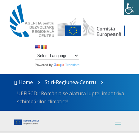
Powered by
Translate
Home
Stiri-Regiunea-Centru

5
5
UEFISCDI: România se alătură luptei împotriva
schimbărilor climatice!