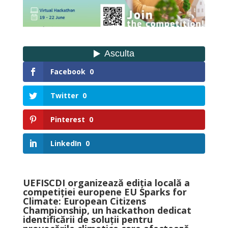
Facebook
0
Twitter
0
Pinterest
0
LinkedIn
0
UEFISCDI organizează ediția locală a
competiției europene EU Sparks for
Climate: European Citizens
Championship, un hackathon dedicat
identificării de soluții pentru