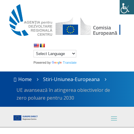
Powered by
Translate
Home
Stiri-Uniunea-Europeana

5
5
UE avansează în atingerea obiectivelor de
zero poluare pentru 2030