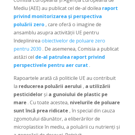
Mediu (AEE) au publicat cel de-al doilea
raport
privind monitorizarea și perspectiva
poluării zero
, care oferă o imagine de
ansamblu asupra activității UE pentru
îndeplinirea
obiectivelor de poluare zero
pentru 2030
. De asemenea, Comisia a publicat
astăzi cel
de-al patrulea raport privind
perspectivele pentru aer curat
.
Rapoartele arată că politicile UE au contribuit
la
reducerea poluării aerului
,
a utilizării
pesticidelor
și
a gunoiului de plastic pe
mare
. Cu toate acestea,
nivelurile de poluare
sunt încă prea ridicate
, în special din cauza
zgomotului dăunător, a eliberărilor de
microplastice în mediu, a poluării cu nutrienți și
a generării de deșeuri. Potrivit