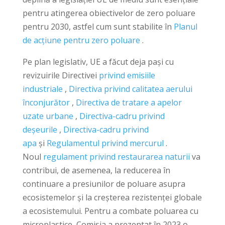
pentru atingerea obiectivelor de zero poluare
pentru 2030, astfel cum sunt stabilite în
Planul
de acțiune pentru zero poluare
.
Pe plan legislativ, UE a făcut deja pași cu
revizuirile Directivei
privind emisiile
industriale
,
Directiva privind calitatea aerului
înconjurător
,
Directiva de tratare a apelor
uzate urbane
,
Directiva-cadru privind
deșeurile
,
Directiva-cadru privind
apa
și
Regulamentul privind mercurul
.
Noul
regulament privind restaurarea naturii
va
contribui, de asemenea, la reducerea în
continuare a presiunilor de poluare asupra
ecosistemelor și la creșterea rezistenței globale
a ecosistemului. Pentru a combate poluarea cu
microplastice, Comisia a prezentat în 2023 o