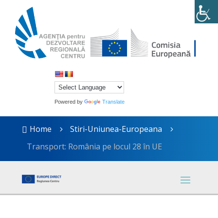
Powered by
Translate
Home
Stiri-Uniunea-Europeana

5
5
Transport: România pe locul 28 în UE