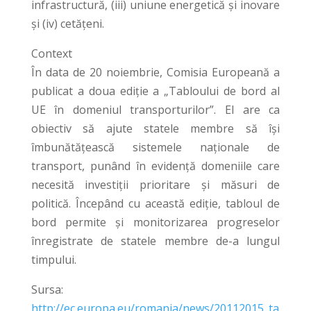
infrastructură, (iii) uniune energetică și inovare
și (iv) cetățeni.
Context
În data de 20 noiembrie, Comisia Europeană a
publicat a doua ediție a „Tabloului de bord al
UE în domeniul transporturilor”. El are ca
obiectiv să ajute statele membre să își
îmbunătățească sistemele naționale de
transport, punând în evidență domeniile care
necesită investiții prioritare și măsuri de
politică. Începând cu această ediție, tabloul de
bord permite și monitorizarea progreselor
înregistrate de statele membre de-a lungul
timpului.
Sursa:
http://ec.europa.eu/romania/news/20112015_ta