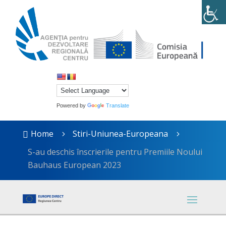
Powered by
Translate
Home
Stiri-Uniunea-Europeana

5
5
S-au deschis înscrierile pentru Premiile Noului
Bauhaus European 2023