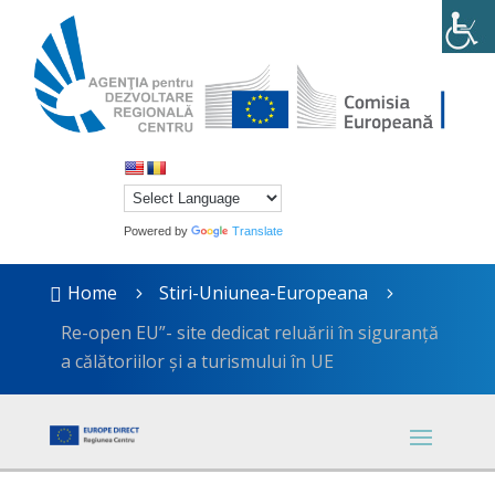
Powered by
Translate
Home
Stiri-Uniunea-Europeana

5
5
Re-open EU”- site dedicat reluării în siguranță
a călătoriilor și a turismului în UE