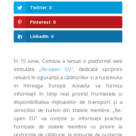
Twitter
0
Pinterest
0
LinkedIn
0
În 15 iunie, Comisia a lansat o platformă web
intitulată „
Re-open EU”
, dedicată sprijinirii
reluării în siguranță a călătoriilor și a turismului
în întreaga Europă. Aceasta va furniza
informații în timp real privind frontierele și
disponibilitatea mijloacelor de transport și a
serviciilor de turism din statele membre. „Re-
open EU” va conține și informații practice
furnizate de statele membre cu privire la
restricțiile de călătorie, la măsurile de protecție