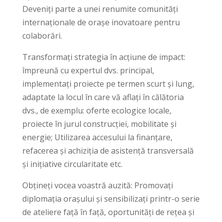
Deveniți parte a unei renumite comunități
internaționale de orașe inovatoare pentru
colaborări.
Transformați strategia în acțiune de impact:
împreună cu expertul dvs. principal,
implementați proiecte pe termen scurt și lung,
adaptate la locul în care vă aflați în călătoria
dvs., de exemplu: oferte ecologice locale,
proiecte în jurul construcției, mobilitate și
energie; Utilizarea accesului la finanțare,
refacerea și achiziția de asistență transversală
și inițiative circularitate etc.
Obțineți vocea voastră auzită: Promovați
diplomația orașului și sensibilizați printr-o serie
de ateliere față în față, oportunități de rețea și