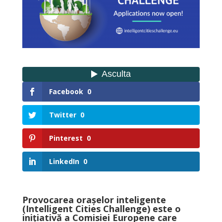
Facebook
0
Twitter
0
Pinterest
0
LinkedIn
0
Provocarea orașelor inteligente
(Intelligent Cities Challenge) este o
inițiativă a Comisiei Europene care