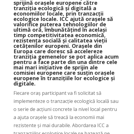
sprijină orașele europene către
tranziția ecologică și digitală a
economiilor locale, prin tranzacții
ecologice locale. ICC ajută orașele să
valorifice puterea tehnologiilor de
ultimă oră, îmbunătățind în același
timp competitivitatea economică,
rezistența socială și calitatea vieții
cetățenilor europeni. Orașele din
Europa care doresc să accelereze
tranziția gemenelor se pot aplica acum
pentru a face parte din una dintre cele
mai mari inițiative de sprijin ale
comisiei europene care susțin orașele
europene în tranzițiile lor ecologice și
digitale.
Fiecare oraș participant va fi solicitat să
implementeze o tranzacție ecologică locală sau
o serie de acțiuni concrete la nivel local pentru
a ajuta orașele să treacă la economii mai
rezistente și mai durabile. Abordarea ICC a
tranzacțiilor ecologice locale se bazează pe