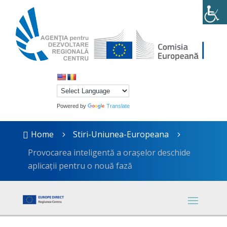
Powered by
Translate
Home
Stiri-Uniunea-Europeana

5
5
Provocarea inteligentă a orașelor deschide
aplicații pentru o nouă fază