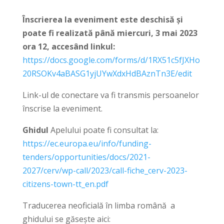
Înscrierea la eveniment este deschisă și
poate fi realizată până miercuri, 3 mai 2023
ora 12, accesând linkul:
https://docs.google.com/forms/d/1RX51c5fJXHo
20RSOKv4aBASG1yjUYwXdxHdBAznTn3E/edit
Link-ul de conectare va fi transmis persoanelor
înscrise la eveniment.
Ghidul
Apelului poate fi consultat la:
https://ec.europa.eu/info/funding-
tenders/opportunities/docs/2021-
2027/cerv/wp-call/2023/call-fiche_cerv-2023-
citizens-town-tt_en.pdf
Traducerea neoficială în limba română a
ghidului se găsește aici: