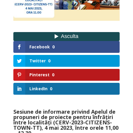
Facebook
0
Twitter
0
Pinterest
0
LinkedIn
0
Sesiune de informare privind Apelul de
propuneri de proiecte
pentru înfrățiri
între localități (CERV-2023-CITIZENS-
TOWN-TT),
4 mai
2023, între orele 11,00