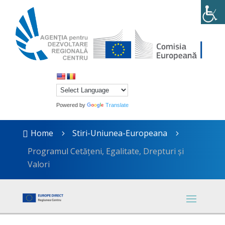
Powered by
Translate
Home
Stiri-Uniunea-Europeana

5
5
Programul Cetățeni, Egalitate, Drepturi și
Valori