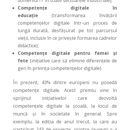
domeniul IT în toate sectoarele industriale);
Competențe digitale în
educație
(transformarea învățării
competențelor digitale într-un proces de
lungă durată, desfășurat pe tot parcursul
vieții, inclusiv în ce privește formarea cadrelor
didactice);
Competențe digitale pentru femei și
fete
(inițiative care să elimine diferențele de
gen în privința competențelor digitale).
În prezent, 43% dintre europeni nu posedă
competențe digitale. Acest premiu vine în
sprijinul inițiativelor care dezvoltă
competențele digitale la școală, la locul de
muncă și în societate în general. Spre
exemplu, la ediția de anul trecut, la care au
participat 243 de proiecte, printre laureați s-a