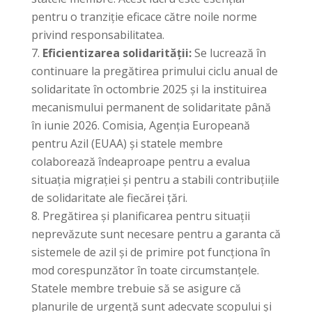
pentru o tranziție eficace către noile norme
privind responsabilitatea.
Eficientizarea solidarității:
Se lucrează în
continuare la pregătirea primului ciclu anual de
solidaritate în octombrie 2025 și la instituirea
mecanismului permanent de solidaritate până
în iunie 2026. Comisia, Agenția Europeană
pentru Azil (EUAA) și statele membre
colaborează îndeaproape pentru a evalua
situația migrației și pentru a stabili contribuțiile
de solidaritate ale fiecărei țări.
Pregătirea și planificarea pentru situații
neprevăzute sunt necesare pentru a garanta că
sistemele de azil și de primire pot funcționa în
mod corespunzător în toate circumstanțele.
Statele membre trebuie să se asigure că
planurile de urgență sunt adecvate scopului și