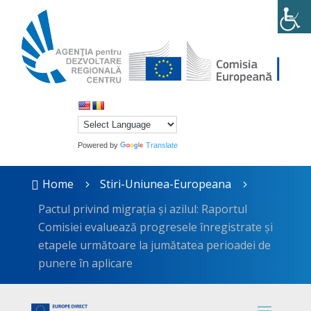
Powered by
Translate
Home
Stiri-Uniunea-Europeana

5
5
Pactul privind migrația și azilul: Raportul
Comisiei evaluează progresele înregistrate și
etapele următoare la jumătatea perioadei de
punere în aplicare