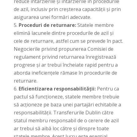
reduce întârzierile și întârzierile în procedurile
de azil, inclusiv prin creșterea capacității și prin
asigurarea unei formări adecvate.
Proceduri de returnare:
Statele membre
elimină lacunele dintre procedurile de azil și
cele de returnare, astfel cum se prevede în pact.
Negocierile privind propunerea Comisiei de
regulament privind returnarea înregistrează
progrese și ar trebui încheiate rapid pentru a
aborda ineficiențele rămase în procedurile de
returnare.
Eficientizarea responsabilității:
Pentru ca
pactul să funcționeze, statele membre trebuie
să acționeze pe baza unei partajări echitabile a
responsabilității. Transferurile Dublin către
statul membru responsabil de o cerere de azil
ar trebui să aibă loc către și dinspre toate
statele membre. Acest lucru este esențial