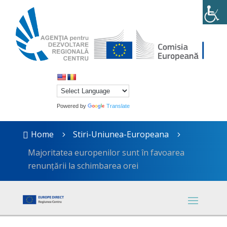
Powered by
Translate
Home
Stiri-Uniunea-Europeana

5
5
Majoritatea europenilor sunt în favoarea
renunțării la schimbarea orei