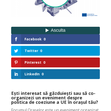
Facebook
0
Twitter
0
Pinterest
0
LinkedIn
0
Ești interesat să găzduiești sau să co-
organizezi un eveniment despre
politica de coeziune a UE în orașul tău?
Forumul Orașelor este un eveniment organizat