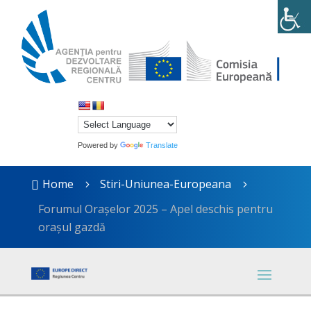
Powered by
Translate
Home
Stiri-Uniunea-Europeana

5
5
Forumul Orașelor 2025 – Apel deschis pentru
orașul gazdă