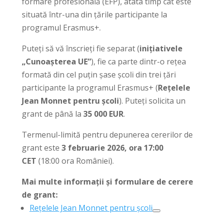
formare profesională (EFP), atâta timp cât este
situată într-una din țările participante la
programul Erasmus+.
Puteți să vă înscrieți fie separat (
inițiativele
„Cunoașterea UE”
), fie ca parte dintr-o rețea
formată din cel puțin șase școli din trei țări
participante la programul Erasmus+ (
Rețelele
Jean Monnet pentru școli
). Puteți solicita un
grant de până la
35 000 EUR
.
Termenul-limită pentru depunerea cererilor de
grant este
3 februarie 2026, ora 17:00
CET
(18:00 ora României).
Mai multe informații și formulare de cerere
de grant:
Rețelele Jean Monnet pentru școli