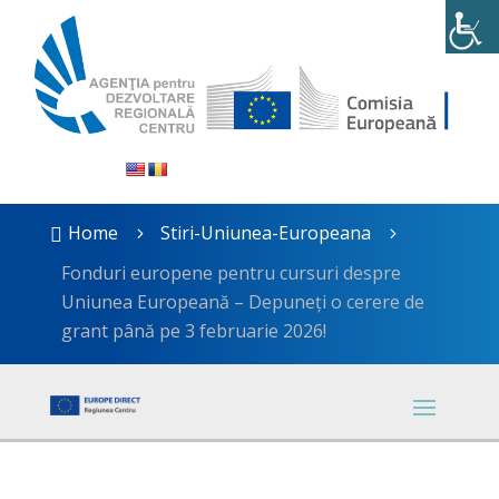
Home
Stiri-Uniunea-Europeana

5
5
Fonduri europene pentru cursuri despre
Uniunea Europeană – Depuneți o cerere de
grant până pe 3 februarie 2026!