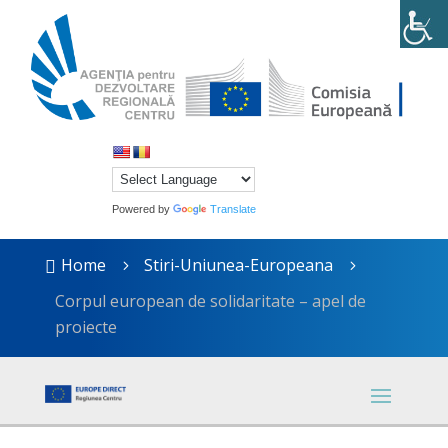
Powered by
Translate
Home
Stiri-Uniunea-Europeana

5
5
Corpul european de solidaritate – apel de
proiecte