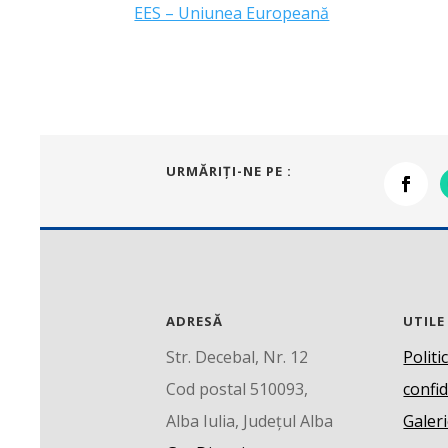
EES – Uniunea Europeană
URMĂRIŢI-NE PE :
ADRESĂ
UTILE
Str. Decebal, Nr. 12
Politi
Cod postal 510093,
confid
Alba Iulia, Județul Alba
Galeri