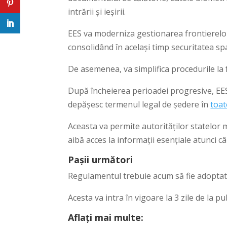
intrării și ieșirii.
EES va moderniza gestionarea frontierelor e
consolidând în același timp securitatea sp
De asemenea, va simplifica procedurile la 
După încheierea perioadei progresive, EE
depășesc termenul legal de ședere în
toat
Aceasta va permite autorităților statelor m
aibă acces la informații esențiale atunci c
Pașii următori
Regulamentul trebuie acum să fie adoptat 
Acesta va intra în vigoare la 3 zile de la pub
Aflați mai multe: