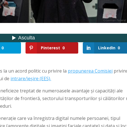
0
Pinterest
0
LinkedIn
0
la un acord politic cu privire la
propunerea Comisiei
privin
lui de
intrare/ieșire (EES).
eficieze treptat de numeroasele avantaje și capacități ale
tăților de frontieră, sectorului transporturilor și călătorilor
eduri.
nerație care va înregistra digital numele persoanei, tipul
e (amprente digitale și imagini faciale captate) și data și loc