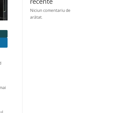
recente
Niciun comentariu de
arătat.
d
 mai
ul