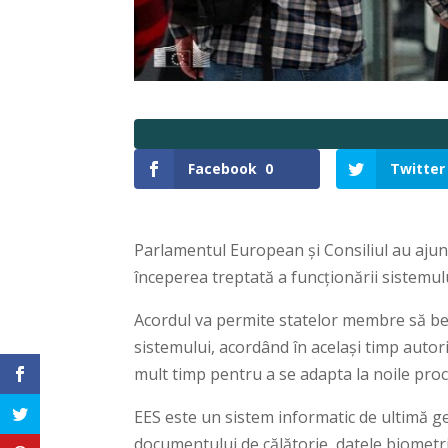
Facebook
0
Twitter
Parlamentul European și Consiliul au ajuns 
începerea treptată a funcționării sistemu
Acordul va permite statelor membre să ben
sistemului, acordând în același timp autori
mult timp pentru a se adapta la noile proc
EES este un sistem informatic de ultimă ge
documentului de călătorie, datele biometric