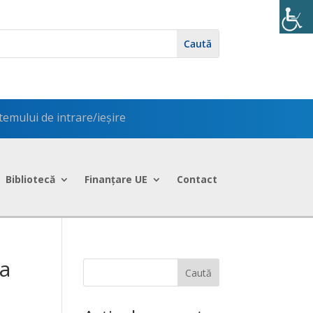
temului de intrare/ieșire
Bibliotecă
Finanțare UE
Contact
 a
Caută