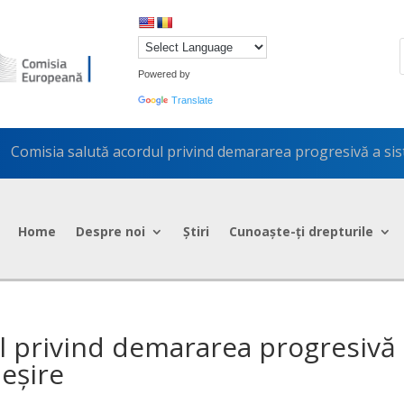
Powered by
Translate
Comisia salută acordul privind demararea progresivă a sis
5
Home
Despre noi
Știri
Cunoaște-ți drepturile
l privind demararea progresivă
ieșire