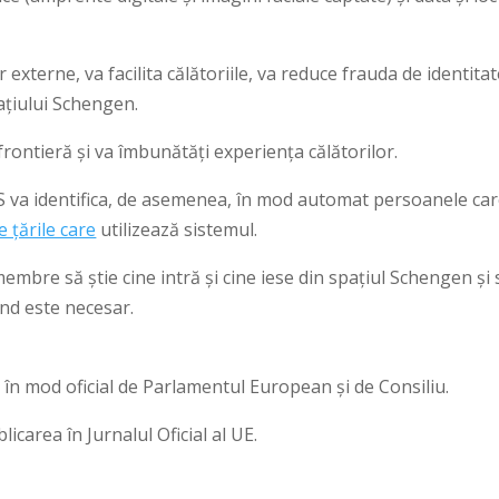
xterne, va facilita călătoriile, va reduce frauda de identitat
ațiului Schengen.
frontieră și va îmbunătăți experiența călătorilor.
S va identifica, de asemenea, în mod automat persoanele ca
e țările care
utilizează sistemul.
embre să știe cine intră și cine iese din spațiul Schengen și 
ând este necesar.
în mod oficial de Parlamentul European și de Consiliu.
licarea în Jurnalul Oficial al UE.