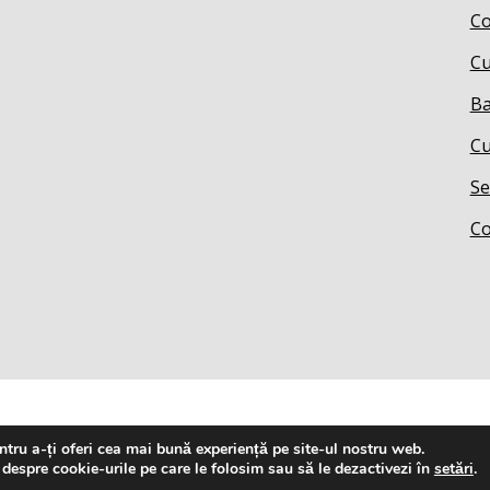
Co
Cu
Ba
Cu
Se
Co
tru a-ți oferi cea mai bună experiență pe site-ul nostru web.
 despre cookie-urile pe care le folosim sau să le dezactivezi în
setări
.