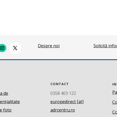
Despre noi
Solicită inf
CONTACT
IN
Pa
ca de
0358 403 122
ențialitate
europedirect [at]
Co
e foto
adrcentru.ro
Co