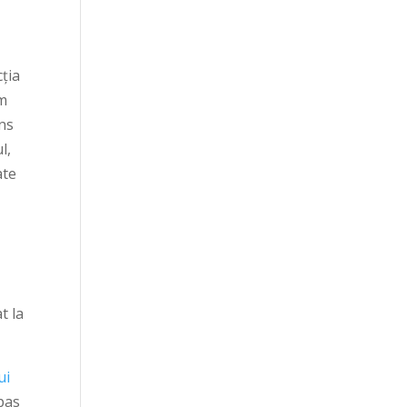
cția
am
uns
l,
ate
t la
ui
pas