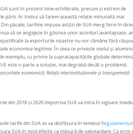
-SUA sunt în prezent bine echilibrate, precum și extrem de
le părți. Ar trebui să facem această relație minunată mai
 Din păcate, tarifele impuse astăzi de SUA merg ferm în dire
tinua să se angajeze în găsirea unor acorduri avantajoase, 
e nejustificate la exporturile noastre nu vor rămâne fără răsp
sele economice legitime. În ceea ce privește oțelul și aluminiu
de exemplu, cu privire la supracapacitățile globale determin
, UE este o parte a soluției, mai degrabă decât o problemă.
ecuritate economică; Relații interinstituționale și transparență
rile din 2018 și 2020 împotriva SUA va intra în vigoare imedia
oile tarife din SUA se va desfășura în temeiul
Regulamentul
ăsura SUA în mod efectiv ca măsură de salvgardare. Ca prim 