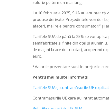
soluție pe termen mai lung.
La 10 februarie 2025, SUA au anunțat că vo
produse derivate. Președintele von der L
afaceri, mai rele pentru consumatori” și 
Tarifele SUA de până la 25% se vor aplica p
semifabricate și finite din oțel și alumini
de mașini la ace de tricotat), acoperind ex
euro.
*Valorile prezentate sunt în prețurile cur
Pentru mai multe informații
Tarifele SUA și contramăsurile UE explica
Contramăsurile UE care au intrat automat î
Relațiile comerciale UE-SUA