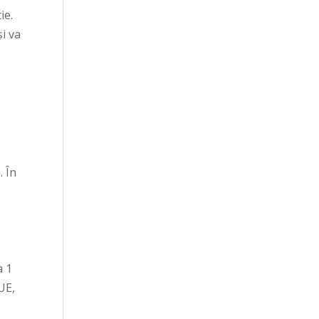
ie.
i va
. În
a 1
UE,