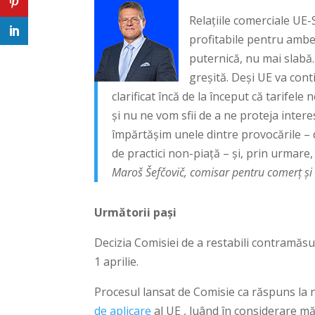
Relațiile comerciale UE
profitabile pentru ambe
puternică, nu mai slabă.
greșită. Deși UE va con
clarificat încă de la început că tarifel
și nu ne vom sfii de a ne proteja intere
împărtășim unele dintre provocările – 
de practici non-piață – și, prin urmare
Maroš Šefčovič, comisar pentru comerț și s
Următorii pași
Decizia Comisiei de a restabili contramăsu
1 aprilie.
Procesul lansat de Comisie ca răspuns la n
de aplicare
al UE , luând în considerare m