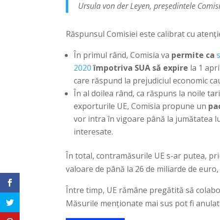
Ursula von der Leyen, președintele Comis
Răspunsul Comisiei este calibrat cu atenți
În primul rând, Comisia va
permite ca
2020
împotriva SUA să expire
la 1 apr
care răspund la prejudiciul economic cau
În al doilea rând, ca răspuns la noile t
exporturile UE, Comisia propune un
pa
vor intra în vigoare până la jumătatea lu
interesate.
În total, contramăsurile UE s-ar putea, pr
valoare de până la 26 de miliarde de euro
Între timp, UE rămâne pregătită să colabo
Măsurile menționate mai sus pot fi anulat