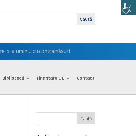
oțel și aluminiu cu contramăsuri
Bibliotecă
Finanțare UE
Contact
Caută