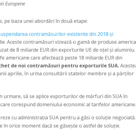
iei Europene
e, pe baza unei abordări în două etape:
suspendarea contramăsurilor existente din 2018 și
ilie. Aceste contramăsuri vizează o gamă de produse americ
zat de 8 miliarde EUR din exporturile UE de oțel și aluminiu.
arife americane care afectează peste 18 miliarde EUR din
chet de noi contramăsuri pentru exporturile SUA.
Aceste
nii aprilie, în urma consultării statelor membre și a părților
in urmare, să se aplice exporturilor de mărfuri din SUA în
, care corespund domeniului economic al tarifelor americane
reze cu administrația SUA pentru a găsi o soluție negociată.
e în orice moment dacă se găsește o astfel de soluție.