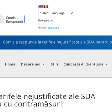
Powered by
Translate
Comisia răspunde la tarifele nejustificate ale SUA pentru 
5
Home
Despre noi
Știri
Cunoaște-ți drepturile
rifele nejustificate ale SUA
iu cu contramăsuri