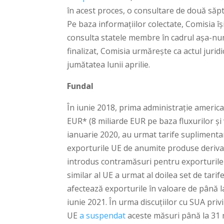
în acest proces, o consultare de două săp
Pe baza informațiilor colectate, Comisia î
consulta statele membre în cadrul așa-nu
finalizat, Comisia urmărește ca actul jurid
jumătatea lunii aprilie.
Fundal
În iunie 2018, prima administrație america
EUR* (8 miliarde EUR pe baza fluxurilor și 
ianuarie 2020, au urmat tarife suplimenta
exporturile UE de anumite produse derivate
introdus contramăsuri pentru exporturile
similar al UE a urmat al doilea set de tari
afectează exporturile în valoare de până l
iunie 2021. În urma discuțiilor cu SUA pri
UE
a suspendat
aceste măsuri până la 31 m