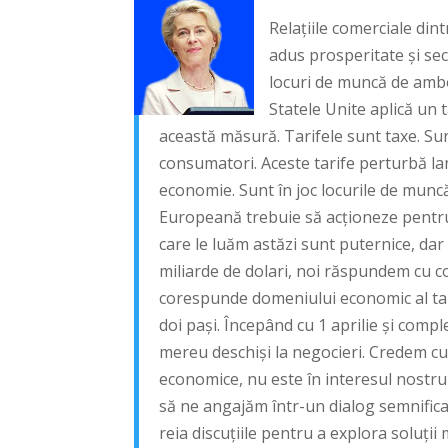
Relațiile comerciale di
adus prosperitate și sec
locuri de muncă de ambe
Statele Unite aplică un 
această măsură. Tarifele sunt taxe. Su
consumatori. Aceste tarife perturbă la
economie. Sunt în joc locurile de muncă
Europeană trebuie să acționeze pentru
care le luăm astăzi sunt puternice, dar
miliarde de dolari, noi răspundem cu c
corespunde domeniului economic al tar
doi pași. Începând cu 1 aprilie și comp
mereu deschiși la negocieri. Credem cu t
economice, nu este în interesul nostr
să ne angajăm într-un dialog semnifica
reia discuțiile pentru a explora soluții