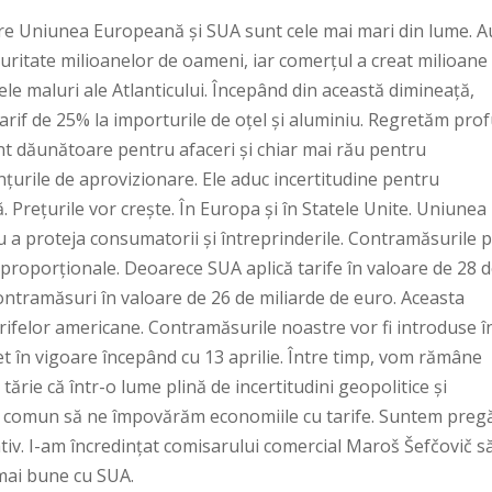
ntre Uniunea Europeană și SUA sunt cele mai mari din lume. A
uritate milioanelor de oameni, iar comerțul a creat milioane
le maluri ale Atlanticului. Începând din această dimineață,
tarif de 25% la importurile de oțel și aluminiu. Regretăm pro
nt dăunătoare pentru afaceri și chiar mai rău pentru
nțurile de aprovizionare. Ele aduc incertitudine pentru
. Prețurile vor crește. În Europa și în Statele Unite. Uniunea
 a proteja consumatorii și întreprinderile. Contramăsurile 
 proporționale. Deoarece SUA aplică tarife în valoare de 28 
ontramăsuri în valoare de 26 de miliarde de euro. Aceasta
ifelor americane. Contramăsurile noastre vor fi introduse î
let în vigoare începând cu 13 aprilie. Între timp, vom rămâne
ărie că într-o lume plină de incertitudini geopolitice și
u comun să ne împovărăm economiile cu tarife. Suntem pregă
tiv. I-am încredințat comisarului comercial Maroš Šefčovič să
 mai bune cu SUA.