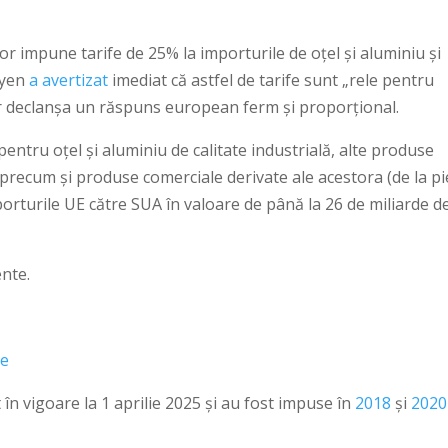
r impune tarife de 25% la importurile de oțel și aluminiu și
eyen
a avertizat
imediat că astfel de tarife sunt „rele pentru
ar declanșa un răspuns european ferm și proporțional.
entru oțel și aluminiu de calitate industrială, alte produse
u, precum și produse comerciale derivate ale acestora (de la p
porturile UE către SUA în valoare de până la 26 de miliarde d
ente.
te
n vigoare la 1 aprilie 2025 și au fost impuse în
2018
și
2020