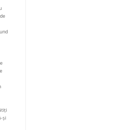
u
 de
fund
pe
de
n
tiți
-și