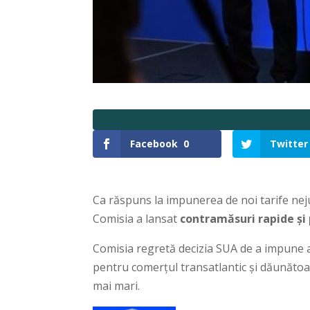
Facebook
0
Twitter
Ca răspuns la impunerea de noi tarife neju
Comisia a lansat
contramăsuri rapide și
Comisia regretă decizia SUA de a impune as
pentru comerțul transatlantic și dăunătoa
mai mari.