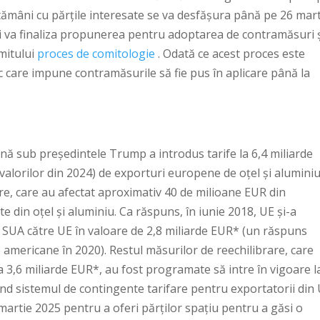
tămâni cu părțile interesate se va desfășura până pe 26 mart
și va finaliza propunerea pentru adoptarea de contramăsuri ș
mitului
proces de comitologie
. Odată ce acest proces este
ic care impune contramăsurile să fie pus în aplicare până la
nă sub președintele Trump a introdus tarife la 6,4 miliarde
valorilor din 2024) de exporturi europene de oțel și aluminiu
re, care au afectat aproximativ 40 de milioane EUR din
 din oțel și aluminiu. Ca răspuns, în iunie 2018, UE și-a
 SUA către UE în valoare de 2,8 miliarde EUR* (un răspuns
fe americane în 2020). Restul măsurilor de reechilibrare, care
a 3,6 miliarde EUR*, au fost programate să intre în vigoare l
vind sistemul de contingente tarifare pentru exportatorii din 
artie 2025 pentru a oferi părților spațiu pentru a găsi o