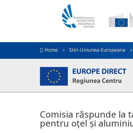
Home
Stiri-Uniunea-Europeana

5
Comisia răspunde la ta
pentru oțel și alumin