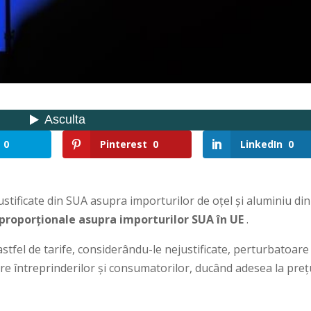
0
Pinterest
0
LinkedIn
0
stificate din SUA asupra importurilor de oțel și aluminiu din
 proporționale asupra importurilor SUA în UE
.
tfel de tarife, considerându-le nejustificate, perturbatoare
re întreprinderilor și consumatorilor, ducând adesea la preț