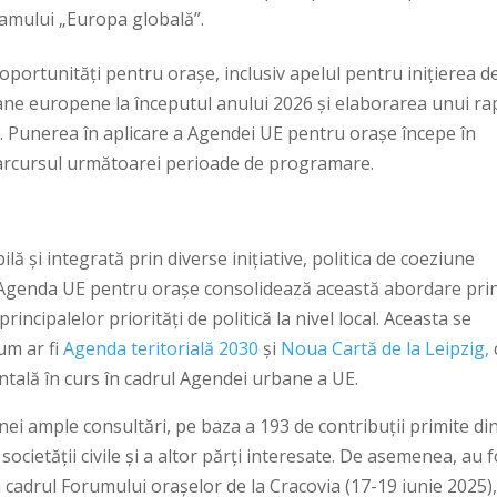
amului „Europa globală”.
portunități pentru orașe, inclusiv apelul pentru inițierea d
rbane europene la începutul anului 2026 și elaborarea unui ra
. Punerea în aplicare a Agendei UE pentru orașe începe în
 parcursul următoarei perioade de programare.
ă și integrată prin diverse inițiative, politica de coeziune
ve. Agenda UE pentru orașe consolidează această abordare pri
rincipalelor priorități de politică la nivel local. Aceasta se
um ar fi
Agenda teritorială 2030
și
Noua Cartă de la Leipzig,
ală în curs în cadrul Agendei urbane a UE.
ei ample consultări, pe baza a 193 de contribuții primite di
 societății civile și a altor părți interesate. De asemenea, au 
in cadrul Forumului orașelor de la Cracovia (17-19 iunie 2025),