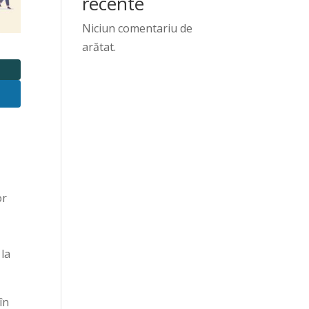
recente
Niciun comentariu de
arătat.
i
or
 la
în