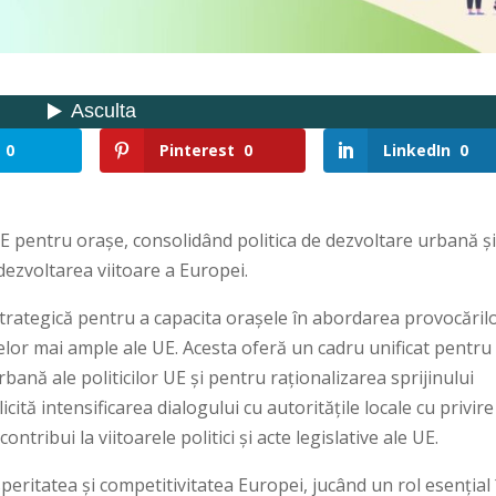
0
Pinterest
0
LinkedIn
0
pentru orașe, consolidând politica de dezvoltare urbană ș
dezvoltarea viitoare a Europei.
rategică pentru a capacita orașele în abordarea provocăril
velor mai ample ale UE. Acesta oferă un cadru unificat pentru
rbană ale politicilor UE și pentru raționalizarea sprijinului
cită intensificarea dialogului cu autoritățile locale cu privire
ntribui la viitoarele politici și acte legislative ale UE.
eritatea și competitivitatea Europei, jucând un rol esențial 