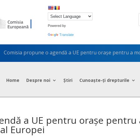
Powered by
Translate
Comisia propune o agendă a UE pentru orașe pentru a mod
5
Home
Despre noi
Știri
Cunoaște-ți drepturile
endă a UE pentru orașe pentru 
 al Europei