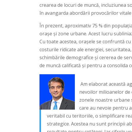
crearea de locuri de muncă, incluziunea soc
în avangarda abordării provocărilor vitale 
În prezent, aproximativ 75 % din populați
orașe și zone urbane. Acest lucru subliniaz
Cu toate acestea, orașele se confruntă cu p
costurile ridicate ale energiei, securitatea
schimbările demografice și cererea de serv
de muncă calificată și pentru a consolida 
Am elaborat această ag
nevoilor milioanelor de 
zonele noastre urbane și
care au nevoie pentru a 
veritabil cu teritoriile, o simplificare 
strategice. Acestea nu sunt principii a
rezultate pentru cetățeni. Iar cifrele 