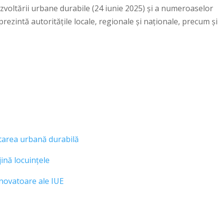
ezvoltării urbane durabile (24 iunie 2025) și a numeroaselor
prezintă autoritățile locale, regionale și naționale, precum și
ltarea urbană durabilă
jină locuințele
inovatoare ale IUE