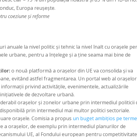
conduc, Europa reușește.
ntru coeziune și reforme
ri anuale la nivel politic și tehnic la nivel înalt cu orașele pe
onele urbane, pentru a înțelege și a ține seama mai bine de
ilor:
o nouă platformă a orașelor din UE va consolida și va
rbane, evitând astfel fragmentarea. Un portal web al orașelo
informații privind activitățile, evenimentele, actualizările
i inițiativele de dezvoltare urbană.
derabil orașelor și zonelor urbane prin intermediul politicii 
isponibilă prin intermediul mai multor politici sectoriale.
nuare orașele.
Comisia a propus
un buget ambițios pe term
re a orașelor, de exemplu prin intermediul planurilor de
mecanismului UE, al Fondului european pentru competitivitate,