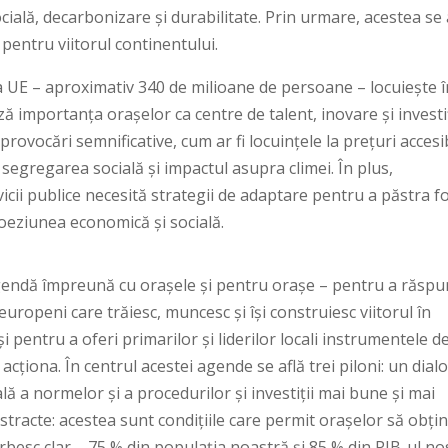
ială, decarbonizare și durabilitate. Prin urmare, acestea se 
pentru viitorul continentului.
a UE – aproximativ 340 de milioane de persoane – locuiește î
ă importanța orașelor ca centre de talent, inovare și investiț
rovocări semnificative, cum ar fi locuințele la prețuri accesib
, segregarea socială și impactul asupra climei. În plus,
icii publice necesită strategii de adaptare pentru a păstra f
coeziunea economică și socială.
endă împreună cu orașele și pentru orașe – pentru a răsp
europeni care trăiesc, muncesc și își construiesc viitorul în
 pentru a oferi primarilor și liderilor locali instrumentele d
acționa. În centrul acestei agende se află trei piloni: un dial
reală a normelor și a procedurilor și investiții mai bune și mai
bstracte: acestea sunt condițiile care permit orașelor să obți
vorbesc clar – 75 % din populația noastră și 85 % din PIB-ul no