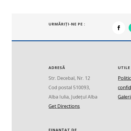
URMĂRIŢI-NE PE :
ADRESĂ
UTILE
Str. Decebal, Nr. 12
Politi
Cod postal 510093,
confid
Alba Iulia, Județul Alba
Galeri
Get Directions
FINANȚAT DE