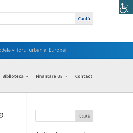
ela viitorul urban al Europei
Bibliotecă
Finanțare UE
Contact
a
Caută