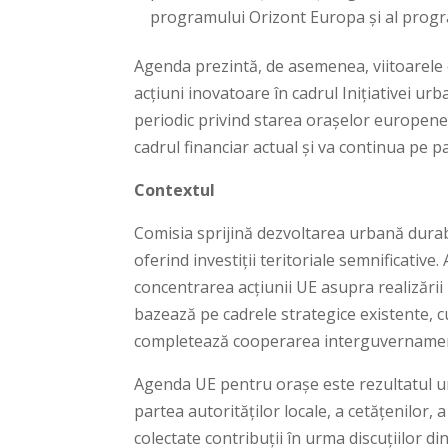
programului Orizont Europa și al progr
Agenda prezintă, de asemenea, viitoarele o
acțiuni inovatoare în cadrul Inițiativei u
periodic privind starea orașelor europene
cadrul financiar actual și va continua pe
Contextul
Comisia sprijină dezvoltarea urbană durabil
oferind investiții teritoriale semnificati
concentrarea acțiunii UE asupra realizării p
bazează pe cadrele strategice existente, c
completează cooperarea interguvernament
Agenda UE pentru orașe este rezultatul un
partea autorităților locale, a cetățenilor, a
colectate contribuții în urma discuțiilor d