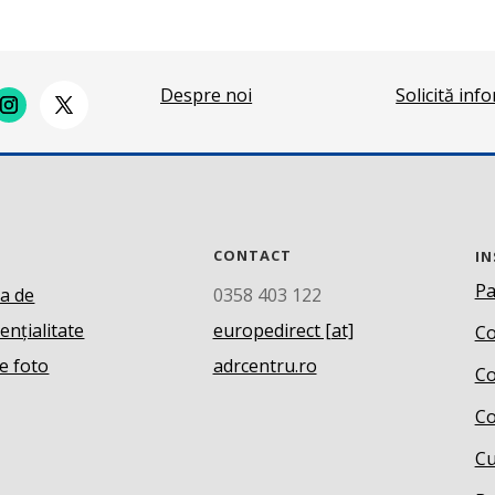
Despre noi
Solicită inf
CONTACT
IN
Pa
ca de
0358 403 122
ențialitate
europedirect [at]
Co
e foto
adrcentru.ro
Co
Co
Cu