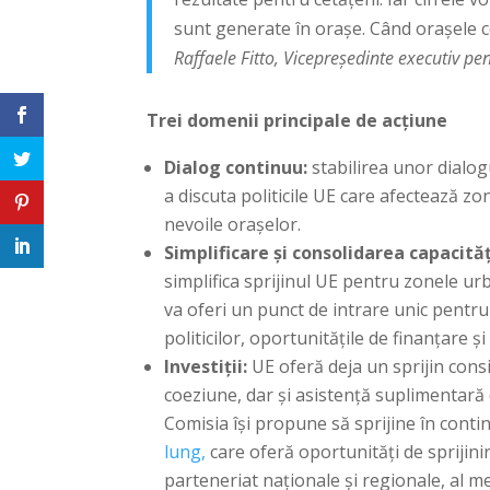
sunt generate în orașe. Când orașele 
Raffaele Fitto, Vicepreședinte executiv pe
Trei domenii principale de acțiune
Dialog continuu:
stabilirea unor dialogu
a discuta politicile UE care afectează z
nevoile orașelor.
Simplificare și consolidarea capacităț
simplifica sprijinul UE pentru zonele u
va oferi un punct de intrare unic pentru 
politicilor, oportunitățile de finanțare ș
Investiții:
UE oferă deja un sprijin consi
coeziune, dar și asistență suplimentară d
Comisia își propune să sprijine în conti
lung,
care oferă oportunități de sprijini
parteneriat naționale și regionale, al 