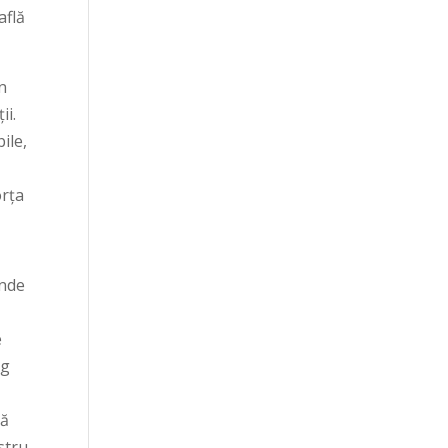
află
n
ii.
ile,
orța
unde
e
og
nă
stru