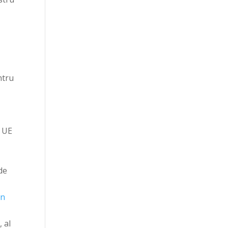
ntru
r UE
de
en
 al