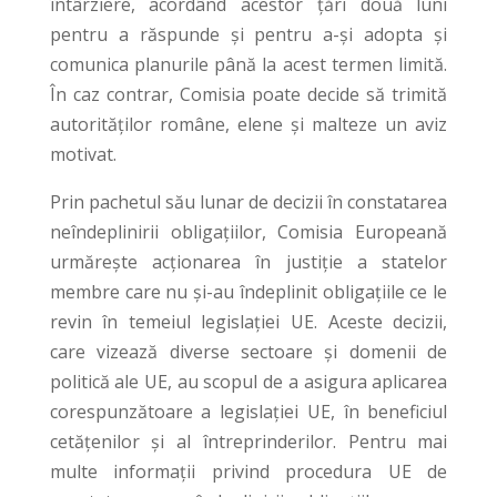
întârziere, acordând acestor țări două luni
pentru a răspunde și pentru a-și adopta și
comunica planurile până la acest termen limită.
În caz contrar, Comisia poate decide să trimită
autorităților române, elene și malteze un aviz
motivat.
Prin pachetul său lunar de decizii în constatarea
neîndeplinirii obligațiilor, Comisia Europeană
urmărește acționarea în justiție a statelor
membre care nu și-au îndeplinit obligațiile ce le
revin în temeiul legislației UE. Aceste decizii,
care vizează diverse sectoare și domenii de
politică ale UE, au scopul de a asigura aplicarea
corespunzătoare a legislației UE, în beneficiul
cetățenilor și al întreprinderilor. Pentru mai
multe informații privind procedura UE de