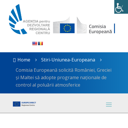
Home
Stiri-Uniunea-Europeana

5
5
Comisia Europeană solicită României, Greciei
și Maltei să adopte programe naționale de
control al poluării atmosferice