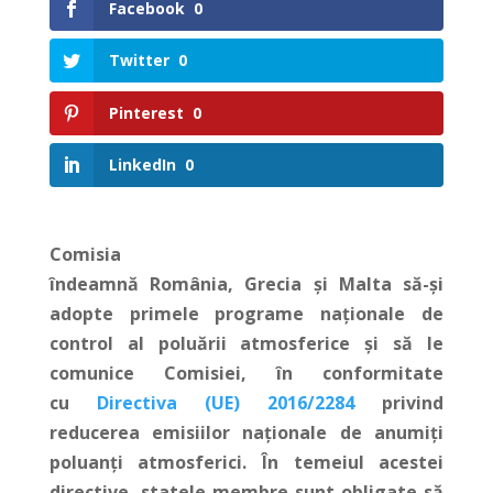
Facebook
0
Twitter
0
Pinterest
0
LinkedIn
0
Comisia
îndeamnă România, Grecia și Malta să-și
adopte primele programe naționale de
control al poluării atmosferice și să le
comunice Comisiei, în conformitate
cu
Directiva (UE) 2016/2284
privind
reducerea emisiilor naționale de anumiți
poluanți atmosferici. În temeiul acestei
directive, statele membre sunt obligate să