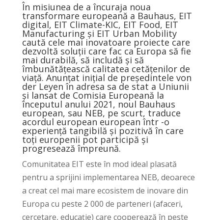
În misiunea de a încuraja noua
transformare europeană a Bauhaus, EIT
digital, EIT Climate-KIC, EIT Food, EIT
Manufacturing și EIT Urban Mobility
caută cele mai inovatoare proiecte care
dezvoltă soluții care fac ca Europa să fie
mai durabilă, să includă și să
îmbunătățească calitatea cetățenilor de
viaţă. Anunțat inițial de președintele von
der Leyen în adresa sa de stat a Uniunii
și lansat de Comisia Europeană la
începutul anului 2021, noul Bauhaus
european, sau NEB, pe scurt, traduce
acordul european european într -o
experiență tangibilă și pozitivă în care
toți europenii pot participă și
progresează împreună.
Comunitatea EIT este în mod ideal plasată
pentru a sprijini implementarea NEB, deoarece
a creat cel mai mare ecosistem de inovare din
Europa cu peste 2 000 de parteneri (afaceri,
cercetare, educație) care cooperează în peste