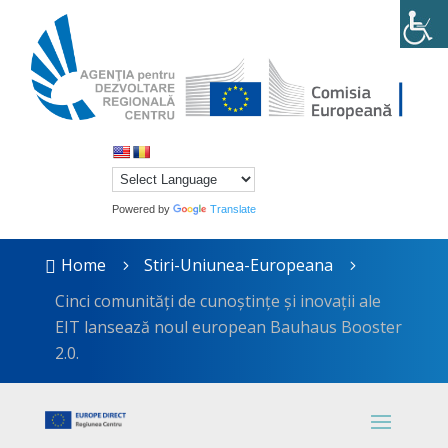
Powered by
Translate
Home
Stiri-Uniunea-Europeana

5
5
Cinci comunități de cunoștințe și inovații ale
EIT lansează noul european Bauhaus Booster
2.0.