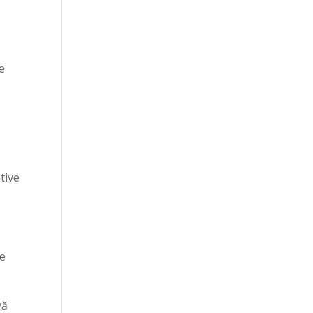
e
tive
re
vă