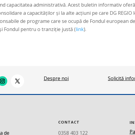
ind capacitatea administrativă. Acest buletin informativ ofer
onsolidare a capacităților și la alte acțiuni pe care DG REGIO 
esponsabile de programe care se ocupă de Fondul european d
i Fondul pentru o tranziție justă (
link
).
Despre noi
Solicită inf
CONTACT
IN
Pa
ca de
0358 403 122