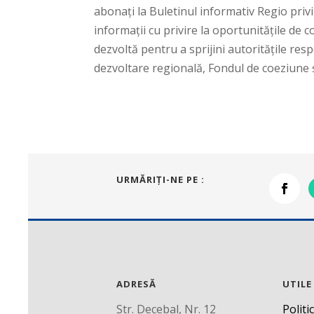
abonați la Buletinul informativ Regio priv
informații cu privire la oportunitățile de c
dezvoltă pentru a sprijini autoritățile r
dezvoltare regională, Fondul de coeziune ș
URMĂRIŢI-NE PE :
ADRESĂ
UTILE
Str. Decebal, Nr. 12
Politi