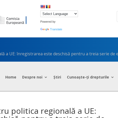
Powered by
Translate
5
ă a UE: înregistrarea este deschisă pentru a treia serie de
Home
Despre noi
Știri
Cunoaște-ți drepturile
u politica regională a UE: