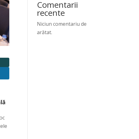
Comentarii
recente
Niciun comentariu de
arătat.
ală
loc
cele