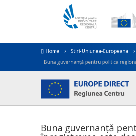
Home
Stiri-Uniunea-Europeana

5
Buna guvernanță pentru politica regional
Buna guvernanță pentr