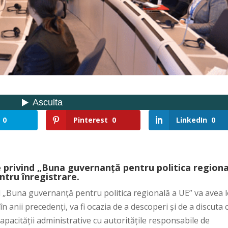
0
Pinterest
0
LinkedIn
0
 privind „Buna guvernanță pentru politica region
ntru înregistrare.
d „Buna guvernanță pentru politica regională a UE” va avea 
în anii precedenți, va fi ocazia de a descoperi și de a discuta 
apacității administrative cu autoritățile responsabile de