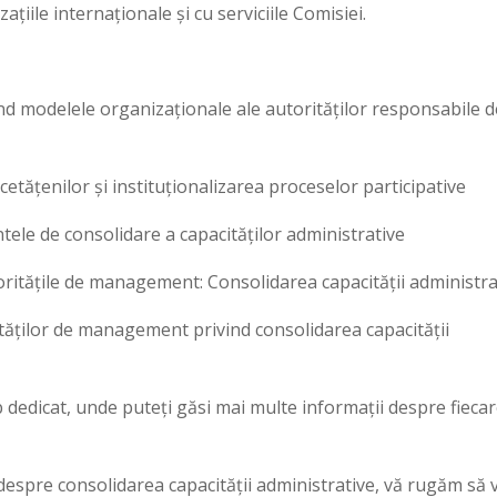
țiile internaționale și cu serviciile Comisiei.
 modelele organizaționale ale autorităților responsabile d
tățenilor și instituționalizarea proceselor participative
e de consolidare a capacităților administrative
itățile de management: Consolidarea capacității administra
ităților de management privind consolidarea capacității
 dedicat, unde puteți găsi mai multe informații despre fieca
 despre consolidarea capacității administrative, vă rugăm să 