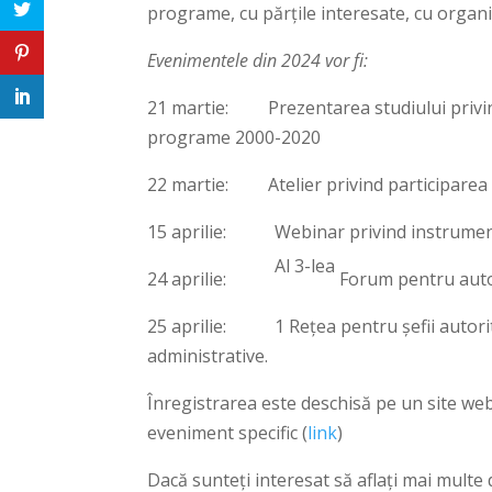
programe, cu părțile interesate, cu organiza
Evenimentele din 2024 vor fi:
21 martie: Prezentarea studiului privind
programe 2000-2020
22 martie: Atelier privind participarea ce
15 aprilie: Webinar privind instrumentel
Al 3-lea
24 aprilie:
Forum pentru autor
25 aprilie: 1
Rețea pentru șefii autor
administrative.
Înregistrarea este deschisă pe un site web
eveniment specific (
link
)
Dacă sunteți interesat să aflați mai multe