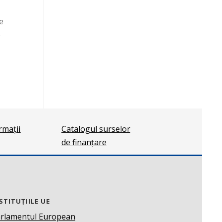
ă
le
e
ormații
Catalogul surselor
de finanțare
STITUȚIILE UE
rlamentul European