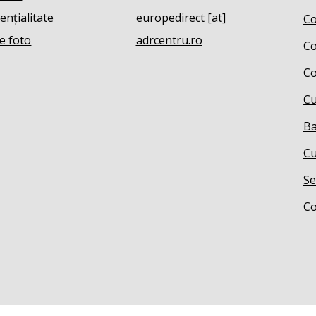
ențialitate
europedirect [at]
Co
e foto
adrcentru.ro
Co
Co
Cu
Ba
Cu
Se
Co