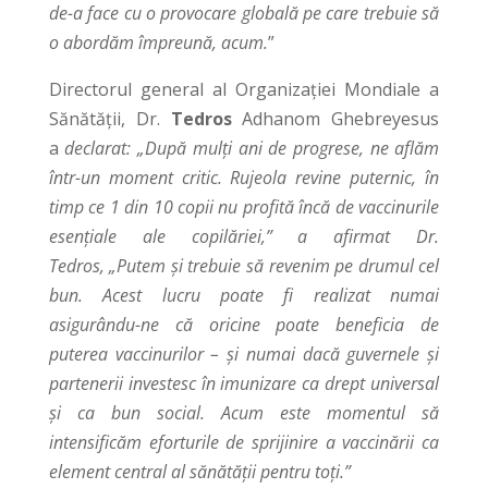
de-a face cu o provocare globală pe care trebuie să
o abordăm împreună, acum.
”
Directorul general al Organizației Mondiale a
Sănătății, Dr.
Tedros
Adhanom Ghebreyesus
a
declarat:
„După mulți ani de progrese, ne aflăm
într-un moment critic. Rujeola revine puternic, în
timp ce 1 din 10 copii nu profită încă de vaccinurile
esențiale ale copilăriei,” a afirmat Dr.
Tedros,
„Putem și trebuie să revenim pe drumul cel
bun. Acest lucru poate fi realizat numai
asigurându-ne că oricine poate beneficia de
puterea vaccinurilor – și numai dacă guvernele și
partenerii investesc în imunizare ca drept universal
și ca bun social. Acum este momentul să
intensificăm eforturile de sprijinire a vaccinării ca
element central al sănătății pentru toți.”