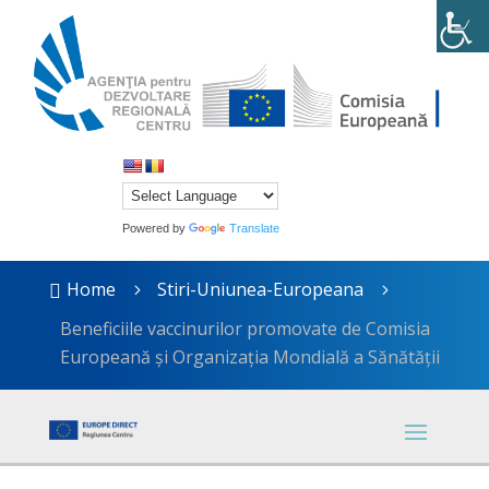
Powered by
Translate
Home
Stiri-Uniunea-Europeana

5
5
Beneficiile vaccinurilor promovate de Comisia
Europeană și Organizația Mondială a Sănătății