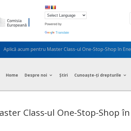
Powered by
Translate
Aplică acum pentru Master Class-ul One-Stop-Shop în Ene
5
Home
Despre noi
Știri
Cunoaște-ți drepturile
ster Class-ul One-Stop-Shop în