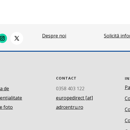
Despre noi
Solicită inf
CONTACT
IN
Pa
ca de
0358 403 122
ențialitate
europedirect [at]
Co
e foto
adrcentru.ro
Co
Co