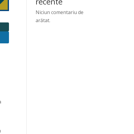
recente
Niciun comentariu de
arătat.
a
n