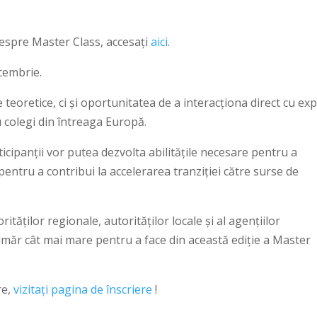
 despre Master Class, accesați
aici
.
cembrie.
 teoretice, ci și oportunitatea de a interacționa direct cu exp
 colegi din întreaga Europă.
icipanții vor putea dezvolta abilitățile necesare pentru a
entru a contribui la accelerarea tranziției către surse de
ăților regionale, autorităților locale și al agențiilor
umăr cât mai mare pentru a face din această ediție a Master
re,
vizitați pagina de înscriere
!