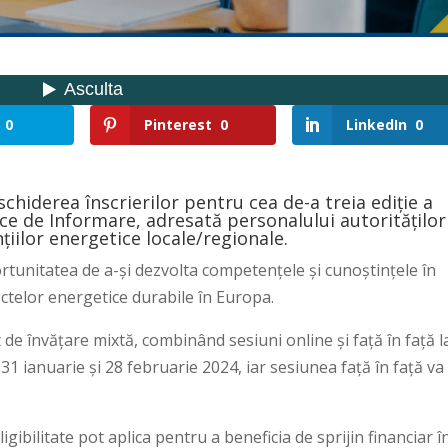
0
Pinterest
0
LinkedIn
0
iderea înscrierilor pentru cea de-a treia ediție a
ce de Informare, adresată personalului autorităților
nțiilor energetice locale/regionale.
ortunitatea de a-și dezvolta competențele și cunoștințele în
ctelor energetice durabile în Europa.
 de învățare mixtă, combinând sesiuni online și față în față l
 31 ianuarie și 28 februarie 2024, iar sesiunea față în față va
eligibilitate pot aplica pentru a beneficia de sprijin financiar î