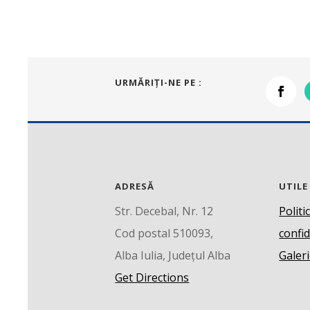
URMĂRIŢI-NE PE :
ADRESĂ
UTILE
Str. Decebal, Nr. 12
Politi
Cod postal 510093,
confid
Alba Iulia, Județul Alba
Galeri
Get Directions