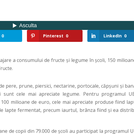
0
Pinterest
0
LinkedIn
0
jare a consumului de fructe și legume în școli, 150 milioan
ructe.
de pere, prune, piersici, nectarine, portocale, căpșuni și ba
veții sunt cele mai apreciate legume. Pentru programul U
te 100 milioane de euro, cele mai apreciate produse fiind lap
e lapte fermentat, precum iaurtul, brânza fiind și ea distri
ane de copii din 79.000 de școli au participat la programul 