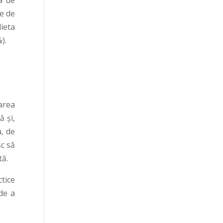
a de
e de
dieta
).
area
 și,
a, de
sc să
tă.
ctice
 de a