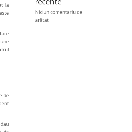
recente
t la
Niciun comentariu de
peste
arătat.
tare
bune
adrul
e de
edent
 dau