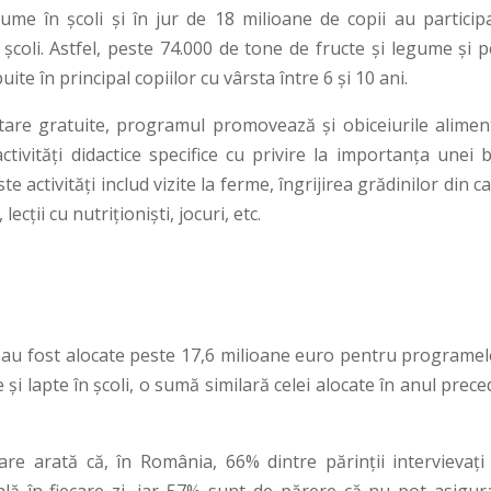
ume în școli și în jur de 18 milioane de copii au participa
 școli. Astfel, peste 74.000 de tone de fructe și legume și 
ite în principal copiilor cu vârsta între 6 și 10 ani.
tare gratuite, programul promovează și obiceiurile alimen
ctivități didactice specifice cu privire la importanța unei 
e activități includ vizite la ferme, îngrijirea grădinilor din c
lecții cu nutriționiști, jocuri, etc.
-au fost alocate peste 17,6 milioane euro pentru programel
și lapte în școli, o sumă similară celei alocate în anul prec
re arată că, în România, 66% dintre părinții intervievați