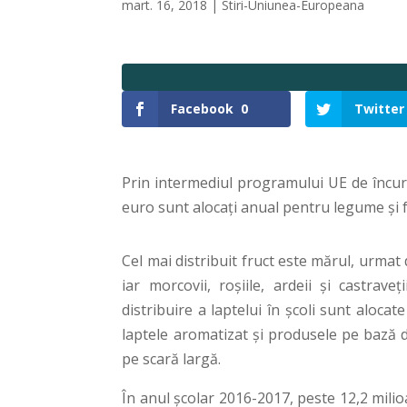
mart. 16, 2018
|
Stiri-Uniunea-Europeana
Facebook
0
Twitter
Prin intermediul programului UE de încura
euro sunt alocați anual pentru legume și f
Cel mai distribuit fruct este mărul, urmat 
iar morcovii, roșiile, ardeii și castra
distribuire a laptelui în școli sunt aloca
laptele aromatizat și produsele pe bază d
pe scară largă.
În anul școlar 2016-2017, peste 12,2 milio