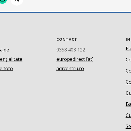
CONTACT
IN
Pa
ca de
0358 403 122
ențialitate
europedirect [at]
Co
e foto
adrcentru.ro
Co
Co
Cu
Ba
Cu
Se