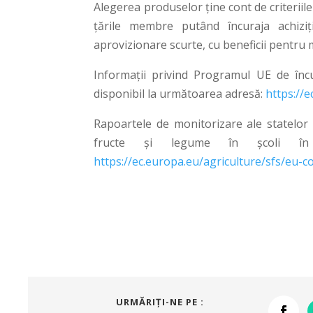
Alegerea produselor ține cont de criteriile
țările membre putând încuraja achiziți
aprovizionare scurte, cu beneficii pentru m
Informații privind Programul UE de încu
disponibil la următoarea adresă:
https://
Rapoartele de monitorizare ale statelo
fructe și legume în școli în p
https://ec.europa.eu/agriculture/sfs/eu-c
URMĂRIŢI-NE PE :