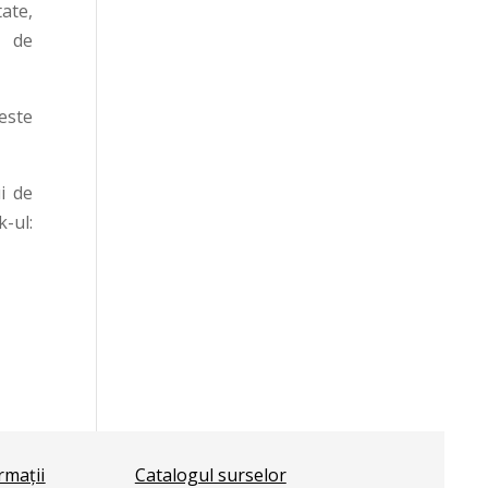
tate,
e de
este
i de
ul:
ormații
Catalogul surselor