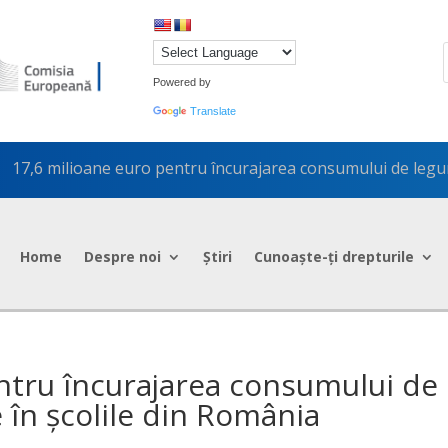
Powered by
Translate
17,6 milioane euro pentru încurajarea consumului de legume
5
Home
Despre noi
Știri
Cunoaște-ți drepturile
ntru încurajarea consumului de
e în școlile din România