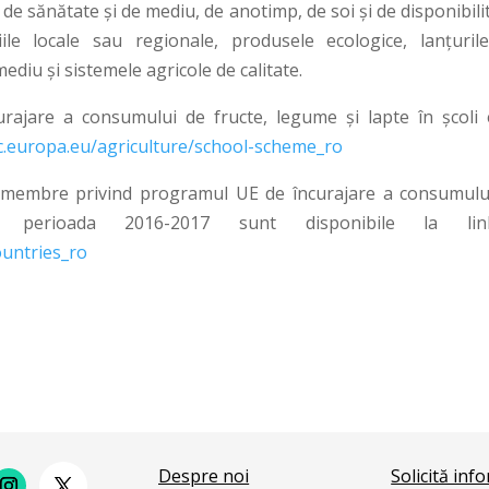
 de sănătate și de mediu, de anotimp, de soi și de disponibili
ile locale sau regionale, produsele ecologice, lanțuril
ediu și sistemele agricole de calitate.
rajare a consumului de fructe, legume și lapte în școli 
ec.europa.eu/agriculture/school-scheme_ro
r membre privind programul UE de încurajare a consumulu
erioada 2016-2017 sunt disponibile la link-
ountries_ro
Despre noi
Solicită inf