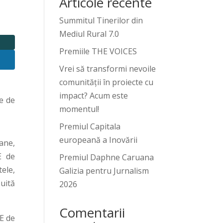
Articole recente
Summitul Tinerilor din
Mediul Rural 7.0
Premiile THE VOICES
Vrei să transformi nevoile
comunității în proiecte cu
impact? Acum este
e de
momentul!
Premiul Capitala
europeană a Inovării
nane,
E de
Premiul Daphne Caruana
tele,
Galizia pentru Jurnalism
buită
2026
Comentarii
UE de