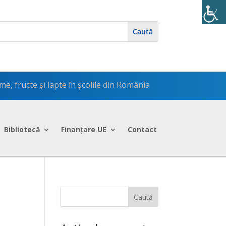
, fructe și lapte în școlile din România
Bibliotecă
Finanțare UE
Contact
Caută