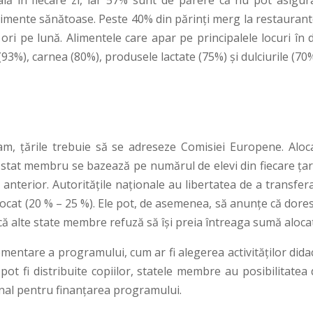
lă în fiecare zi, iar 57% sunt de părere că nu pot asigur
limente sănătoase. Peste 40% din părinți merg la restaurant
 ori pe lună. Alimentele care apar pe principalele locuri în 
 (93%), carnea (80%), produsele lactate (75%) și dulciurile (70%
am, țările trebuie să se adreseze Comisiei Europene. Aloc
 stat membru se bazează pe numărul de elevi din fiecare țară
 anterior. Autoritățile naționale au libertatea de a transfer
alocat (20 % – 25 %). Ele pot, de asemenea, să anunțe că dore
că alte state membre refuză să își preia întreaga sumă aloca
ementare a programului, cum ar fi alegerea activităților dida
pot fi distribuite copiilor, statele membre au posibilitatea
onal pentru finanțarea programului.