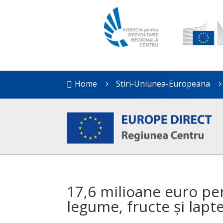
Home
Stiri-Uniunea-Europeana

5
17,6 milioane euro pe
legume, fructe și lapt