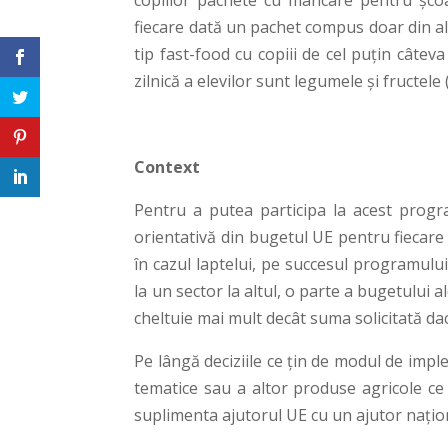
copiilor pachete cu mâncare pentru școa
fiecare dată un pachet compus doar din a
tip fast-food cu copiii de cel puțin câteva
zilnică a elevilor sunt legumele și fructele
Context
Pentru a putea participa la acest progr
orientativă din bugetul UE pentru fiecare
în cazul laptelui, pe succesul programului
la un sector la altul, o parte a bugetului 
cheltuie mai mult decât suma solicitată da
Pe lângă deciziile ce țin de modul de impl
tematice sau a altor produse agricole ce 
suplimenta ajutorul UE cu un ajutor nați