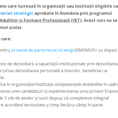
ne care lucrează în organizaţii sau instituţii eligibile c
neriat strategic
aprobate în România prin programul
Adulților și Formare Profesională (VET)
. Acest curs nu se
iul școlar.
 care:
pentru
proiecte de parteneriat strategic
ERASMUS+ cu impact 
evoi de dezvoltare a capacităţii instituţionale prin dezvoltare
 şi/sau dezvoltarea personală a tinerilor, beneficiari ai
ie.
ifica în organizație/instituție competențele dobândite în cadr
epunerea unei candidaturi și implementarea unui proiect Erasm
le 3 zile de atelier și sunt dispuși să completeze integral
e acordând seriozitate și timp fiecărui câmp în parte.