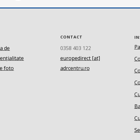
CONTACT
IN
Pa
ca de
0358 403 122
ențialitate
europedirect [at]
Co
e foto
adrcentru.ro
Co
Co
Cu
Ba
Cu
Se