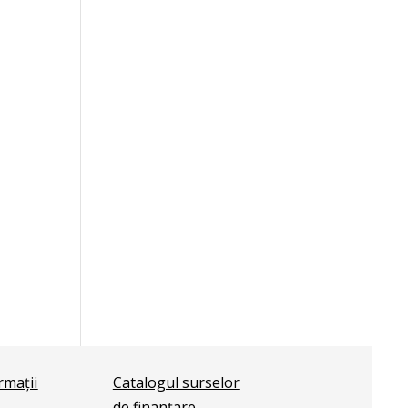
ormații
Catalogul surselor
de finanțare