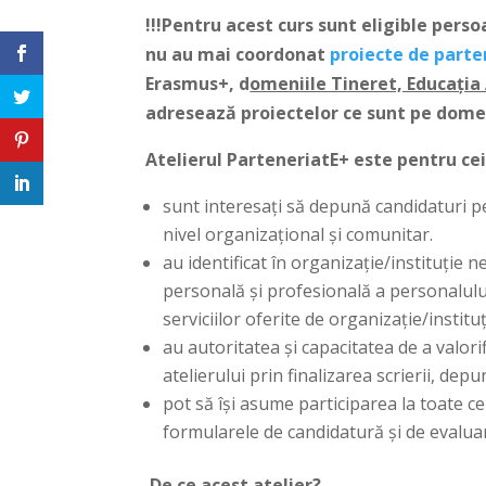
!!!Pentru acest curs sunt eligible persoa
nu au mai coordonat
proiecte de parte
Erasmus+, d
omeniile Tineret, Educația 
adresează proiectelor ce sunt pe domen
Atelierul ParteneriatE+ este pentru cei
sunt interesați să depună candidaturi 
nivel organizațional și comunitar.
au identificat în organizație/instituție n
personală şi profesională a personalului
serviciilor oferite de organizație/instituț
au autoritatea și capacitatea de a valor
atelierului prin finalizarea scrierii, d
pot să își asume participarea la toate ce
formularele de candidatură şi de evaluar
De ce acest atelier?