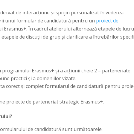
decvat de interacțiune și sprijin personalizat în vederea
tării unui formular de candidatură pentru un
proiect de
 Erasmus+. În cadrul atelierului alternează etapele de lucr
tapele de discuții de grup și clarificare a întrebărilor specif
a programului Erasmus+ și a acțiunii cheie 2 – parteneriate
une practici și a domeniilor vizate.
eta corect și complet formularul de candidatură pentru proie
ne proiecte de parteneriat strategic Erasmus+.
rului?
ormularului de candidatură sunt următoarele: