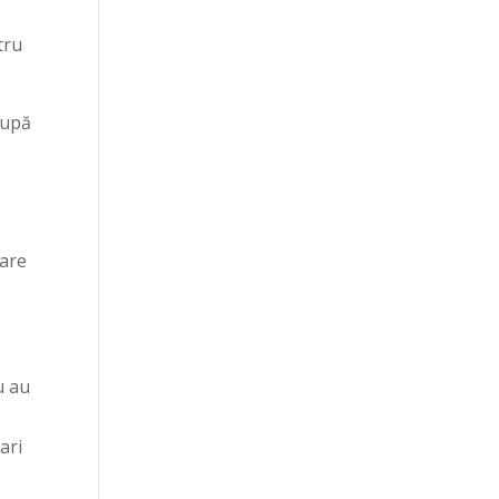
tru
 după
mare
u au
ari