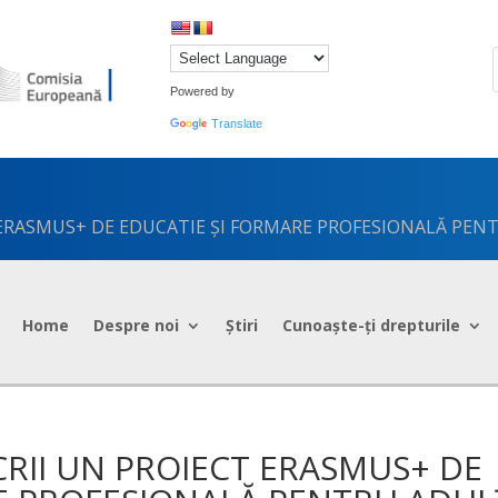
Powered by
Translate
 ERASMUS+ DE EDUCATIE ȘI FORMARE PROFESIONALĂ PENT
Home
Despre noi
Știri
Cunoaște-ți drepturile
CRII UN PROIECT ERASMUS+ DE