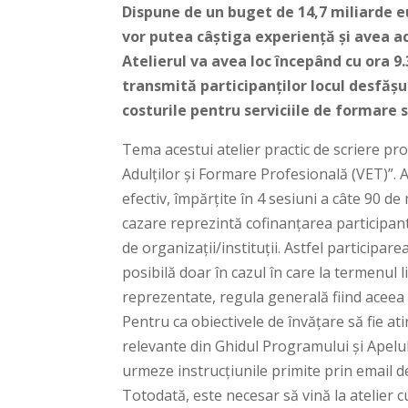
Dispune de un buget de 14,7 miliarde e
vor putea câștiga experiență și avea ac
Atelierul va avea loc începând cu ora 9
transmită participanților locul desfășur
costurile pentru serviciile de formare
Tema acestui atelier practic de scriere pr
Adulților și Formare Profesională (VET)”. At
efectiv, împărțite în 4 sesiuni a câte 90 
cazare reprezintă cofinanțarea participan
de organizații/instituții. Astfel participar
posibilă doar în cazul în care la termenul li
reprezentate, regula generală fiind aceea 
Pentru ca obiectivele de învăţare să fie a
relevante din Ghidul Programului și Apelu
urmeze instrucțiunile primite prin email de
Totodată, este necesar să vină la atelier c