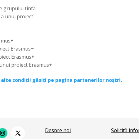
le grupului țintă
 a unui proiect
asmus+
proiect Erasmus+
roiect Erasmus+
l unui proiect Erasmus+
i
alte condiții găsiți pe pagina partenerilor noștri.
Despre noi
Solicită inf