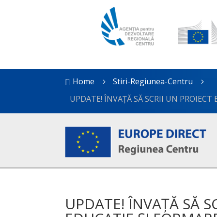
Home
Stiri-Regiunea-Centru

5
5
UPDATE! ÎNVAȚĂ SĂ SCRII UN PROIECT
UPDATE! ÎNVAȚĂ SĂ S