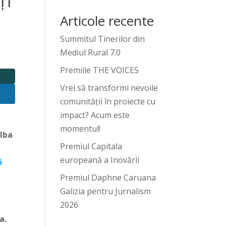
ȚI
Articole recente
Summitul Tinerilor din
Mediul Rural 7.0
Premiile THE VOICES
Vrei să transformi nevoile
comunității în proiecte cu
impact? Acum este
momentul!
Alba
Premiul Capitala
europeană a Inovării
ă
e
Premiul Daphne Caruana
Galizia pentru Jurnalism
2026
a.