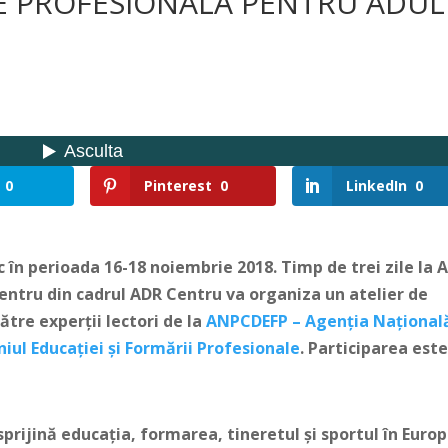
E PROFESIONALĂ PENTRU ADUL
0
Pinterest
0
LinkedIn
0
c în perioada 16-18 noiembrie 2018. Timp de trei zile la 
Centru din cadrul ADR Centru va organiza un atelier de
ătre experții lectori de la
ANPCDEFP – Agenția Național
l Educației și Formării Profesionale
. Participarea est
prijină educația, formarea, tineretul și sportul în Europ