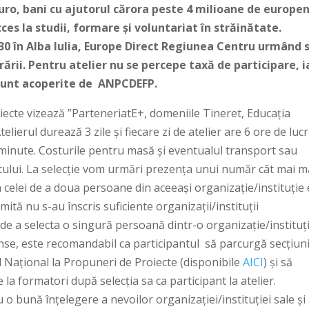
uro, bani cu ajutorul cărora peste 4 milioane de europen
ces la studii, formare și voluntariat în străinătate.
.30 în Alba Iulia, Europe Direct Regiunea Centru urmând 
ării. Pentru atelier nu se percepe taxă de participare, i
 sunt acoperite de ANPCDEFP.
oiecte vizează ”ParteneriatE+, domeniile Tineret, Educația
elierul durează 3 zile și fiecare zi de atelier are 6 ore de luc
de minute. Costurile pentru masă și eventualul transport sau
tului. La selecție vom urmări prezența unui număr cât mai 
ea celei de a doua persoane din aceeași organizație/instituție
mită nu s-au înscris suficiente organizații/instituții
de a selecta o singură persoană dintr-o organizație/instituți
tinse, este recomandabil ca participantul să parcurgă secțiuni
l Național la Propuneri de Proiecte (disponibile
AICI
) și să
 la formatori după selecția sa ca participant la atelier.
u o bună înțelegere a nevoilor organizației/instituției sale și