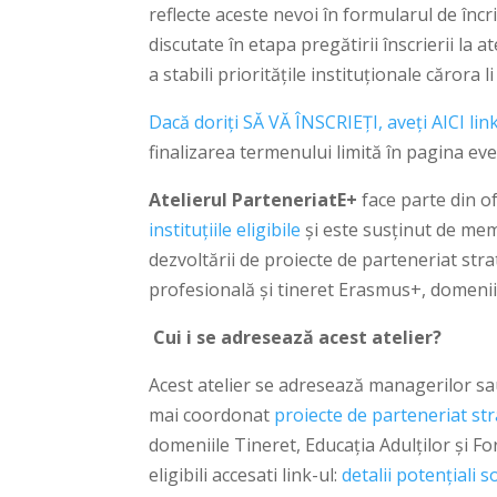
reflecte aceste nevoi în formularul de încri
discutate în etapa pregătirii înscrierii la 
a stabili prioritățile instituționale cărora
Dacă doriți SĂ VĂ ÎNSCRIEȚI, aveți AICI link
finalizarea termenului limită în pagina ev
Atelierul ParteneriatE+
face parte din 
instituțiile eligibile
și este susținut de me
dezvoltării de proiecte de parteneriat st
profesională şi tineret Erasmus+, domeniil
Cui i se adresează acest atelier?
Acest atelier se adresează managerilor sau
mai coordonat
proiecte de parteneriat str
domeniile Tineret, Educația Adulților și F
eligibili accesati link-ul:
detalii potențiali so