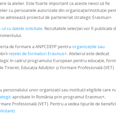
ere la atelier. Este foarte important ca aceste nevoi să fie
atelier cu persoanele autorizate din organizație/instituție pen
 li se adresează proiectul de parteneriat strategic Erasmus+.
-ul cu datele solicitate
. Rezultatele selecției vor fi publicate
enimentului.
oferta de formare a ANPCDEFP pentru
organizaţiile sau
mbrii
reţelei de formatori Erasmus+
. Atelierul este dedicat
rategic în cadrul programului European pentru educaţie, for
e Tineret, Educația Adulților și Formare Profesională (VET).
 personalului unor organizaţii sau instituţii eligibile care n
ategic
aprobate în România prin programul Erasmus+,
ormare Profesională (VET). Pentru a vedea tipurile de benefici
licitanți.