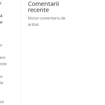
Comentarii
i
recente
să
Niciun comentariu de
ar
arătat.
ru
mare
 este
e.
le
 să