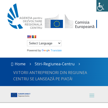
Powered by
Translate
Home
Stiri-Regiunea-Centru

5
5
VIITORII ANTREPRENORI DIN REGIUNEA
CENTRU SE LANSEAZĂ PE PIAȚĂ!