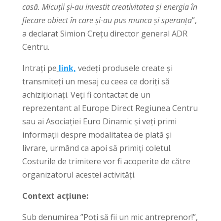
casă. Micuții și-au investit creativitatea și energia în
fiecare obiect în care și-au pus munca și speranța
”,
a declarat Simion Crețu director general ADR
Centru.
Intrați pe
link,
vedeți produsele create și
transmiteți un mesaj cu ceea ce doriți să
achiziționați. Veți fi contactat de un
reprezentant al Europe Direct Regiunea Centru
sau ai Asociației Euro Dinamic și veți primi
informații despre modalitatea de plată și
livrare, urmând ca apoi să primiți coletul.
Costurile de trimitere vor fi acoperite de către
organizatorul acestei activități.
Context acțiune:
Sub denumirea ”Poți să fii un mic antreprenor!”,