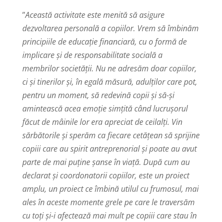
”
Această activitate este menită să asigure
dezvoltarea personală a copiilor. Vrem să îmbinăm
principiile de educație financiară, cu o formă de
implicare și de responsabilitate socială a
membrilor societății. Nu ne adresăm doar copiilor,
ci și tinerilor și, în egală măsură, adulților care pot,
pentru un moment, să redevină copii și să-și
amintească acea emoție simțită când lucrușorul
făcut de mâinile lor era apreciat de ceilalți. Vin
sărbătorile și sperăm ca fiecare cetățean să sprijine
copiii care au spirit antreprenorial și poate au avut
parte de mai puține șanse în viață. După cum au
declarat și coordonatorii copiilor, este un proiect
amplu, un proiect ce î
mbin
ă
utilul cu frumosul,
mai
ales în aceste
momente grele pe care le travers
ăm
cu toți și-i afectează mai mult pe copiii care stau în