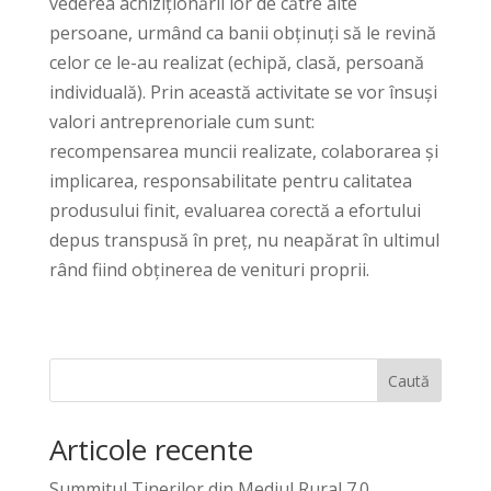
vederea achiziționării lor de către alte
persoane, urmând ca banii obținuți să le revină
celor ce le-au realizat (echipă, clasă, persoană
individuală). Prin această activitate se vor însuși
valori antreprenoriale cum sunt:
recompensarea muncii realizate, colaborarea și
implicarea, responsabilitate pentru calitatea
produsului finit, evaluarea corectă a efortului
depus transpusă în preț, nu neapărat în ultimul
rând fiind obținerea de venituri proprii.
Caută
Articole recente
Summitul Tinerilor din Mediul Rural 7.0