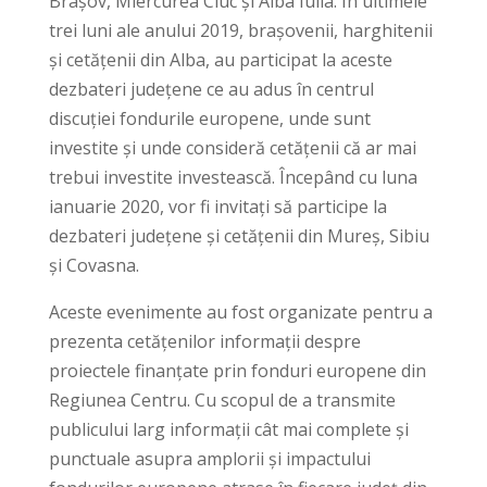
Brașov, Miercurea Ciuc și Alba Iulia. În ultimele
trei luni ale anului 2019, brașovenii, harghitenii
și cetățenii din Alba, au participat la aceste
dezbateri județene ce au adus în centrul
discuției fondurile europene, unde sunt
investite și unde consideră cetățenii că ar mai
trebui investite investească. Începând cu luna
ianuarie 2020, vor fi invitați să participe la
dezbateri județene și cetățenii din Mureș, Sibiu
și Covasna.
Aceste evenimente au fost organizate pentru a
prezenta cetățenilor informații despre
proiectele finanțate prin fonduri europene din
Regiunea Centru. Cu scopul de a transmite
publicului larg informații cât mai complete și
punctuale asupra amplorii și impactului