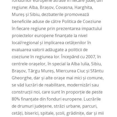
fondurilor europene atrase în fiecare județ din
regiune: Alba, Brașov, Covasna, Harghita,
Mureș și Sibiu, dezbaterile promovează
beneficiile aduse de către Politica de Coeziune
în fiecare regiune prin prezentarea impactului
proiectelor europene finanțate la nivel
local/regional și implicarea cetățenilor în
evaluarea valorii adăugate a politicii de
coeziune în regiunea lor. Începând cu 2007, în
centrele orașelor, în special la Alba Iulia, Sibiu,
Brașov, Târgu Mureș, Miercurea Ciuc și Sfântu
Gheorghe, dar și alte orașe mai mici și comune,
se văd lucrări de reabilitare, modernizări sau
construcții noi, care sunt în proporție de peste
80% finanțate din fonduri europene. Lucrările
de drumuri județene, străzi urbane, parcuri,
cetăți, biserici, spitale, școli, grădinițe, dar și mii