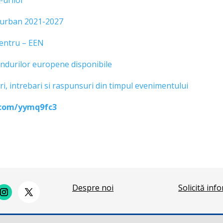
-urilor
l urban 2021-2027
 Centru – EEN
ndurilor europene disponibile
i, intrebari si raspunsuri din timpul evenimentului
l.com/yymq9fc3
Despre noi
Solicită inf