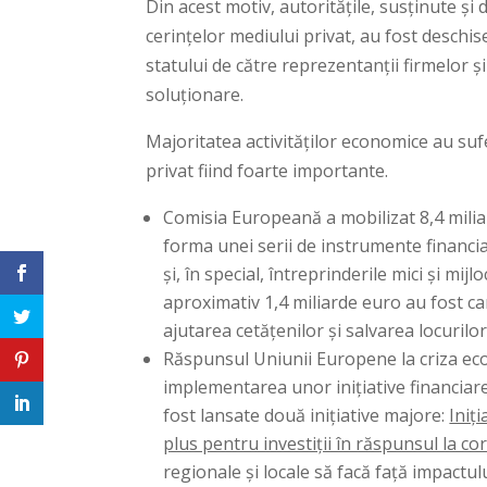
Din acest motiv, autoritățile, susținute ș
cerințelor mediului privat, au fost deschise
statului de către reprezentanții firmelor
soluționare.
Majoritatea activităților economice au suf
privat fiind foarte importante.
Comisia Europeană a mobilizat 8,4 milia
forma unei serii de instrumente financi
și, în special, întreprinderile mici și mi
aproximativ 1,4 miliarde euro au fost c
ajutarea cetățenilor și salvarea locurilo
Răspunsul Uniunii Europene la criza ec
implementarea unor inițiative financiare 
fost lansate două inițiative majore:
Iniț
plus pentru investiții în răspunsul la c
regionale și locale să facă față impactu