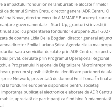
are a impactului fondurilor nerambursabile alocate firmelor
nută de domnul Simion Crețu, director general ADR Centru. O
ălina Novac, director executiv AIMMAIPE București, care a
nanțare guvernamentale – Start-Up, granturi și investiții
 continuat apoi cu prezentarea fondurilor europene 2021-2027
lizată de doamna Lidia Delia Bogdan, director general adjunc
doamna director Emilia Luciana Șdira. Agenda zilei a mai prop
durilor sau a serviciilor derulate prin ADR Centru, respectiv
iul privat, derulate prin Programul Operațional Regional
chi, a Programului Național de Digitalizare Microîntreprind
u, precum și posibilitățile de identificare parteneri de afa
erprise Network, prezentată de domnul Emil Toma. În final a
ind la fondurile europene disponibile pentru societăți
 importanța publicației electronice elaborate de ADR Centru
abile, apreciată de participanți ca fiind bine fundamentată 
al.