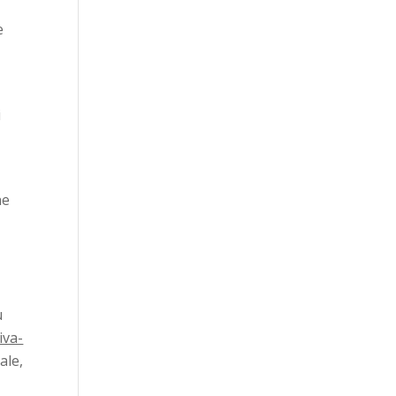
e
i
ne
u
tiva-
ale,