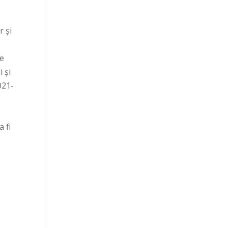
r și
ce
i și
021-
 fi