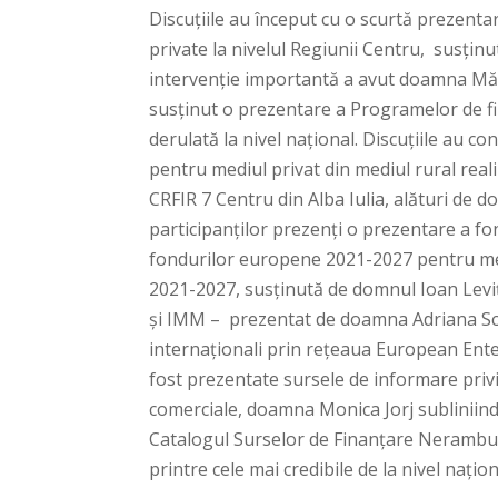
Discuțiile au început cu o scurtă prezent
private la nivelul Regiunii Centru, susți
intervenție importantă a avut doamna Măd
susținut o prezentare a Programelor de fi
derulată la nivel național. Discuțiile au
pentru mediul privat din mediul rural rea
CRFIR 7 Centru din Alba Iulia, alături de 
participanților prezenți o prezentare a fon
fondurilor europene 2021-2027 pentru med
2021-2027, susținută de domnul Ioan Leviț
și IMM – prezentat de doamna Adriana Schea
internaționali prin rețeaua European Ent
fost prezentate sursele de informare priv
comerciale, doamna Monica Jorj subliniind
Catalogul Surselor de Finanțare Neramburs
printre cele mai credibile de la nivel națion