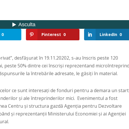
0
Pinterest
0
LinkedIn
0
ivat”, desfășurat în 19.11.20202, s-au înscris peste 120
 peste 50% dintre cei înscriși reprezentand microîntreprind
răspunsurile la întrebările adresate, le găsiți în material.
celor ce sunt interesați de fonduri pentru a demara un start
inderilor și ale întreprinderilor mici. Evenimentul a fost
nea Centru și structura gazdă Agenția pentru Dezvoltare
pând și reprezentanții Ministerului Economiei și ai Agenției
ural.