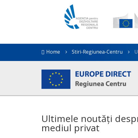
Home
Stiri-Regiunea-Centru
U

5
5
Ultimele noutăți desp
mediul privat