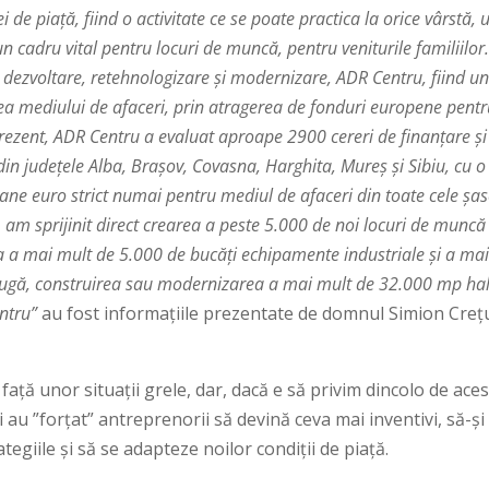
de piaţă, fiind o activitate ce se poate practica la orice vârstă, 
 cadru vital pentru locuri de muncă, pentru veniturile familiilor
dezvoltare, retehnologizare și modernizare, ADR Centru, fiind u
erea mediului de afaceri, prin atragerea de fonduri europene pent
 prezent, ADR Centru a evaluat aproape 2900 cereri de finanțare ș
din județele Alba, Brașov, Covasna, Harghita, Mureș și Sibiu, cu o
ane euro strict numai pentru mediul de afaceri din toate cele șa
 am sprijinit direct crearea a peste 5.000 de noi locuri de muncă 
a a mai mult de 5.000 de bucăți echipamente industriale și a ma
augă, construirea sau modernizarea a mai mult de 32.000 mp ha
entru”
au fost informațiile prezentate de domnul Simion Creț
 față unor situații grele, dar, dacă e să privim dincolo de ace
au ”forțat” antreprenorii să devină ceva mai inventivi, să-și
ategiile și să se adapteze noilor condiții de piață.