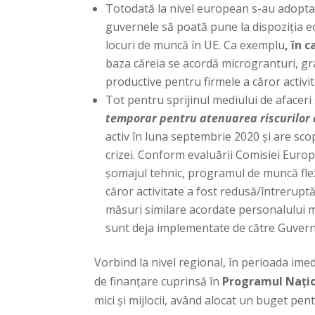
Totodată la nivel european s-au adopt
guvernele să poată pune la dispoziția eco
locuri de muncă în UE. Ca exemplu
, în c
baza căreia se acordă microgranturi, gra
productive pentru firmele a căror activi
Tot pentru sprijinul mediului de afaceri ș
temporar pentru atenuarea riscurilor d
activ în luna septembrie 2020 și are sco
crizei. Conform evaluării Comisiei Europ
șomajul tehnic, programul de muncă flexi
căror activitate a fost redusă/întrerup
măsuri similare acordate personalului 
sunt deja implementate de către Guvern 
Vorbind la nivel regional, în perioada im
de finanțare cuprinsă în
Programul Naţio
mici şi mijlocii, având alocat un buget pe