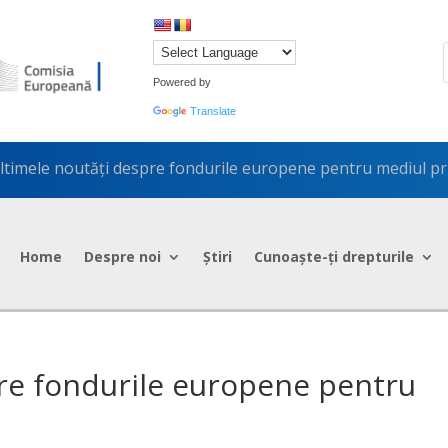
Powered by
Translate
ltimele noutăți despre fondurile europene pentru mediul pr
Home
Despre noi
Știri
Cunoaște-ți drepturile
re fondurile europene pentru