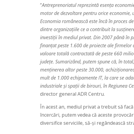
”
Antreprenoriatul reprezintă esenţa economiei 
motor de dezvoltare pentru orice economie, un
Economia românească este încă în proces de 
dintre organizațiile ce a contribuit la susțin
investiții în mediul privat. Din 2007 până în
finanțat peste 1.600 de proiecte ale firmelor 
valoare totală contractată de peste 660 milio
județe. Sumarizând, putem spune că, în total,
menținerea altor peste 30.000, achiziționare
mult de 1.000 echipamente IT, la care se ad
industriale și spații de birouri, în Regiunea C
director general ADR Centru.
În acest an, mediul privat a trebuit să facă
încercări, putem vedea că aceste provocări 
diversifice serviciile, să-și regândească str