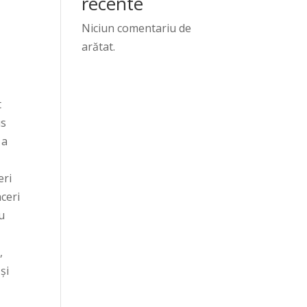
recente
Niciun comentariu de
arătat.
t
us
 a
eri
ceri
u
,
și