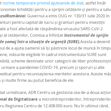
at
norme temporare privind ajutoarele de stat
, astfel încât
nomiei lichidități pentru a sprijini cetățenii și pentru a salv
azul
României
: Guvernul a emis OUG nr. 130/31 iulie 2020 în
nturi pentru capital de lucru și granturi pentru investiții
tate a fost afectată de răspândirea virusului SARS-CoV-2.
i al cetățenilor, Comisia a înființat
Instrumentul de sprijin
e șomaj într-o situație de urgență (SURE).
Acesta a devenit
pul de a ajuta oamenii să își păstreze locul de muncă în timp
ene, măsurile eligibile în cadrul instrumentului SURE sunt
bilă, scheme destinate unor categorii de liber profesioniști
tă urmare a pandemiei COVID-19, precum și sporuri și alte
medical pentru recunoașterea meritelor acestora. Aceste mă
și multe firme au putut beneficia de ele.
ediat următoare, ADR Centru va gestiona cea de-a doua acțiu
nal de Digitalizare
a microîntreprinderilor, întreprinderilo
ntru Regiunea Centru de 12.438.000 euro. Nu în ultimul rând,