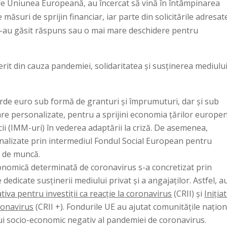
i de Uniunea Europeană, au încercat să vină în întâmpinarea
 măsuri de sprijin financiar, iar parte din solicitările adresat
 și-au găsit răspuns sau o mai mare deschidere pentru
erit din cauza pandemiei, solidaritatea și susținerea mediulu
rde euro sub formă de granturi și împrumuturi, dar și sub
are personalizate, pentru a sprijini economia țărilor europe
jlocii (IMM-uri) în vederea adaptării la criză. De asemenea,
analizate prin intermediul Fondul Social European pentru
r de muncă.
onomică determinată de coronavirus s-a concretizat prin
dedicate susținerii mediului privat și a angajaților. Astfel, a
iativa pentru investiții ca reacție la coronavirus
(CRII) și
Iniția
oronavirus
(CRII +). Fondurile UE au ajutat comunitățile națion
lui socio-economic negativ al pandemiei de coronavirus.