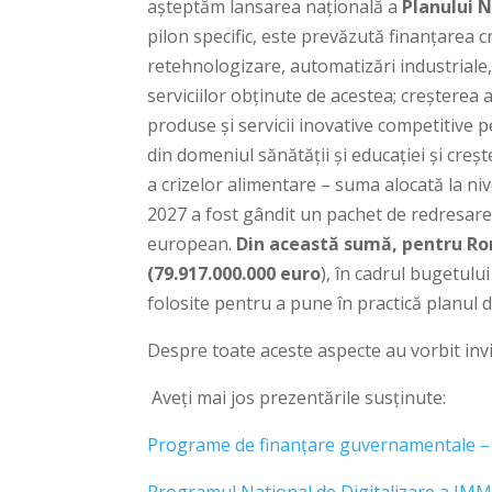
așteptăm lansarea națională a
Planului N
pilon specific, este prevăzută finanțarea cr
retehnologizare, automatizări industriale, 
serviciilor obținute de acestea; creșterea 
produse și servicii inovative competitive pe
din domeniul sănătății și educației și creșt
a crizelor alimentare – suma alocată la ni
2027 a fost gândit un pachet de redresare 
european.
Din această sumă, pentru Rom
(79.917.000.000 euro
), în cadrul bugetulu
folosite pentru a pune în practică planul
Despre toate aceste aspecte au vorbit invi
Aveți mai jos prezentările susținute:
Programe de finanțare guvernamentale – St