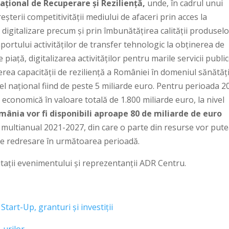
ațional de Recuperare și Reziliență,
unde, în cadrul unui
eșterii competitivității mediului de afaceri prin acces la
digitalizare precum și prin îmbunătățirea calității produselo
aportului activităților de transfer tehnologic la obținerea de
 piață, digitalizarea activităților pentru marile servicii publi
erea capacității de reziliență a României în domeniul sănătăți
vel național fiind de peste 5 miliarde euro. Pentru perioada 2
economică în valoare totală de 1.800 miliarde euro, la nivel
ânia vor fi disponibili aproape 80 de miliarde de euro
i multianual 2021-2027, din care o parte din resurse vor putea
 de redresare în următoarea perioadă.
tații evenimentului și reprezentanții ADR Centru.
art-Up, granturi și investiții