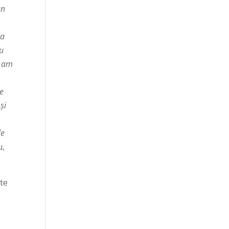
un
.
na
ru
i am
se
și
i
le
u,
ste