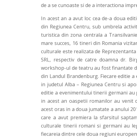
de a se cunoaste si de a interactiona impre
In acest an a avut loc cea de-a doua edit
din Regiunea Centru, sub umbrela activita
turistica din zona centrala a Transilvani
mare succes, 16 tineri din Romania vizit
culturale este realizata de Reprezentan
SRL, respectiv de catre doamna dr. Birgit
workshop-ul de teatru au fost finantate d
din Landul Brandenburg. Fiecare editie a
in judetul Alba – Regiunea Centru si ap
editie a evenimentului tinerii germani au
in acest an oaspetii romanilor au venit 
acest oras in a doua jumatate a anului 20
care a avut premiera la sfarsitul saptama
culturale tinerii romani si germani au leg
fiecareia dintre cele doua regiuni europen