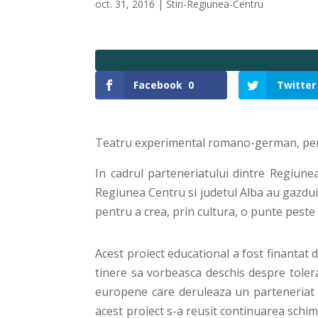
oct. 31, 2016
|
Stiri-Regiunea-Centru
Facebook
0
Twitter
Teatru experimental romano-german, pentru
In cadrul parteneriatului dintre Regiun
Regiunea Centru si judetul Alba au gazduit 
pentru a crea, prin cultura, o punte peste 
Acest proiect educational a fost finanta
tinere sa vorbeasca deschis despre tolera
europene care deruleaza un parteneriat a
acest proiect s-a reusit continuarea schimbu