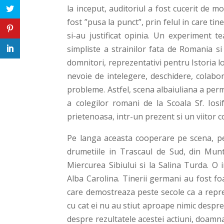
la inceput, auditoriul a fost cucerit de m
fost ”pusa la punct”, prin felul in care ti
si-au justificat opinia. Un experiment tea
simpliste a strainilor fata de Romania si
domnitori, reprezentativi pentru Istoria lo
nevoie de intelegere, deschidere, colabor
probleme. Astfel, scena albaiuliana a pe
a colegilor romani de la Scoala Sf. Ios
prietenoasa, intr-un prezent si un viitor 
Pe langa aceasta cooperare pe scena, pen
drumetiile in Trascaul de Sud, din Munti
Miercurea Sibiului si la Salina Turda. O
Alba Carolina. Tinerii germani au fost foar
care demostreaza peste secole ca a repre
cu cat ei nu au stiut aproape nimic despre 
despre rezultatele acestei actiuni, doamna