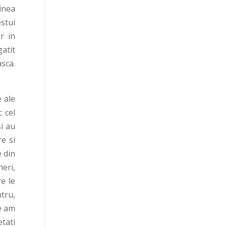
inea
stui
r in
atit
asca.
e ale
c cel
i au
e si
e din
neri,
e le
tru,
e am
etati