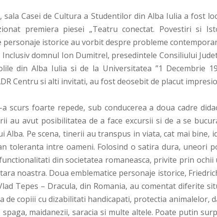
 sala Casei de Cultura a Studentilor din Alba Iulia a fost lo
onat premiera piesei „Teatru conectat. Povestiri si Isto
are personaje istorice au vorbit despre probleme contemporan
e. Inclusiv domnul Ion Dumitrel, presedintele Consiliului Jud
olile din Alba Iulia si de la Universitatea ”1 Decembrie 19
R Centru si alti invitati, au fost deosebit de placut impresi
s-a scurs foarte repede, sub conducerea a doua cadre didac
erii au avut posibilitatea de a face excursii si de a se bucu
i Alba. Pe scena, tinerii au transpus in viata, cat mai bine, 
an toleranta intre oameni. Folosind o satira dura, uneori p
unctionalitati din societatea romaneasca, privite prin ochii
a tara noastra. Doua emblematice personaje istorice, Friedric
 Vlad Tepes – Dracula, din Romania, au comentat diferite sit
a de copiii cu dizabilitati handicapati, protectia animalelor, d
 spaga, maidanezii, saracia si multe altele. Poate putin sur