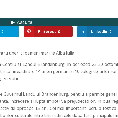
0
Pinterest
0
LinkedIn
0
 tineri si oameni mari, la Alba Iulia
ea Centru si Landul Brandenburg, in perioada 23-30 octomb
intalnirea dintre 14 tineri germani si 10 colegi de-ai lor ro
generatii.
t de Guvernul Landului Brandenburg, pentru a permite genera
nta, incredere si lupta impotriva prejudecatilor, in oua reg
ctiv de aproape 15 ani. Cel mai important lucru a fost ca 
rilor culturale intre tinerii din cele doua tari, principalul m