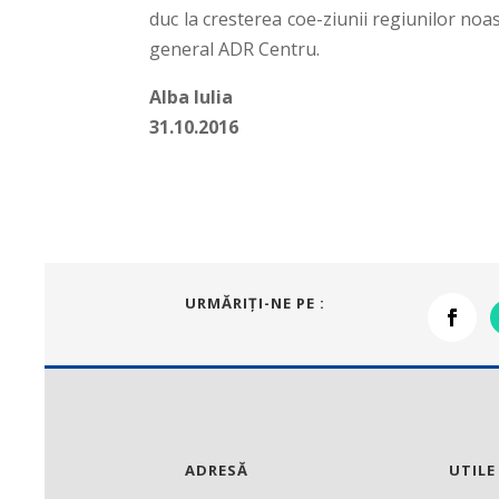
duc la cresterea coe-ziunii regiunilor noa
general ADR Centru.
Alba Iulia
31.10.2016
URMĂRIŢI-NE PE :
ADRESĂ
UTILE