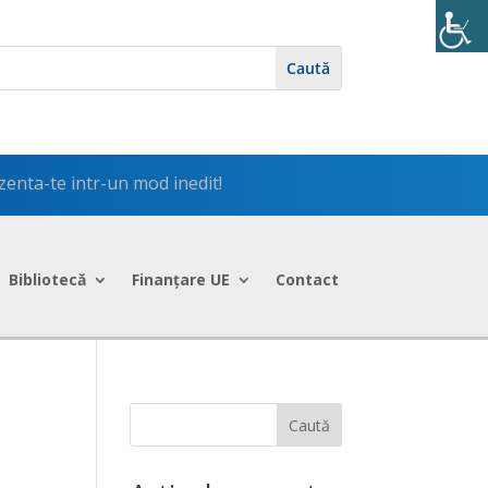
zenta-te intr-un mod inedit!
Bibliotecă
Finanțare UE
Contact
Caută