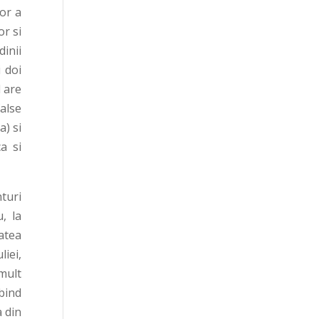
lor a
or si
dinii
 doi
l are
alse
) si
a si
turi
, la
atea
liei,
mult
rbind
a din