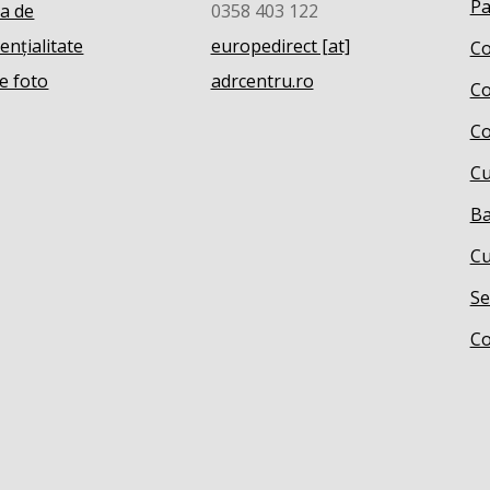
Pa
ca de
0358 403 122
ențialitate
europedirect [at]
Co
e foto
adrcentru.ro
Co
Co
Cu
Ba
Cu
Se
Co