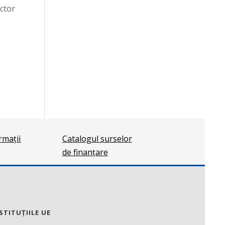
ector
ormații
Catalogul surselor
de finanțare
STITUȚIILE UE