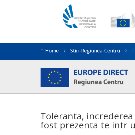
Home
Stiri-Regiunea-Centru
T

5
5
Toleranta, increderea 
fost prezenta-te intr-