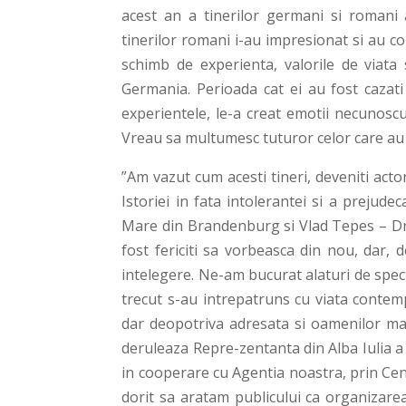
acest an a tinerilor germani si romani a
tinerilor romani i-au impresionat si au c
schimb de experienta, valorile de viata s
Germania. Perioada cat ei au fost cazati
experientele, le-a creat emotii necunoscu
Vreau sa multumesc tuturor celor care au 
”Am vazut cum acesti tineri, deveniti acto
Istoriei in fata intolerantei si a prejude
Mare din Brandenburg si Vlad Tepes – Drac
fost fericiti sa vorbeasca din nou, dar,
intelegere. Ne-am bucurat alaturi de spec
trecut s-au intrepatruns cu viata contemp
dar deopotriva adresata si oamenilor mar
deruleaza Repre-zentanta din Alba Iulia 
in cooperare cu Agentia noastra, prin Ce
dorit sa aratam publicului ca organizarea