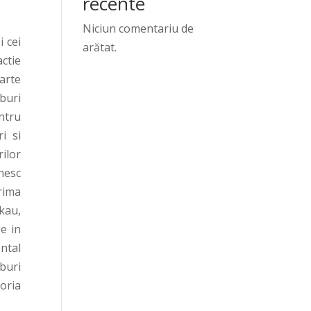
recente
Niciun comentariu de
i cei
arătat.
actie
oarte
buri
ntru
i si
ilor
nesc
rima
kau,
e in
ntal
buri
toria