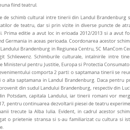
una fiind teatrul.
ie de schimb cultural intre tinerii din Landul Brandenburg s
tilor de teatru, dar si prin vizite in diverse puncte de atr
ei. Prima editie a avut loc in erioada 2012/2013 si a avut f
and Germania in aceas perioada. Coordonarea acestor schim
ta Landului Brandenburg in Regiunea Centru, SC ManCom Ce
 Schliewenz. Schimburile culturale, intalnirile intre tiner
e Ministerul pentru Justitie, Europa si Protectia Consumator
 evenimentului comporta 2 parti: o saptamana tinerii se reu
oi o alta saptamana in Landul Brandenburg. Daca pentru p
 provenit din sudul Landului Brandenburg, respectiv din Luc
din Potsdam, capitala Landului, iar tinerii romani vor merg
17, pentru continuarea dezvoltarii piesei de teatru experime
nii trecute la Alba Iulia. Evident, in cadrul acestor schim
at o prietenie stransa si s-au familiarizat cu cultura si is
e.