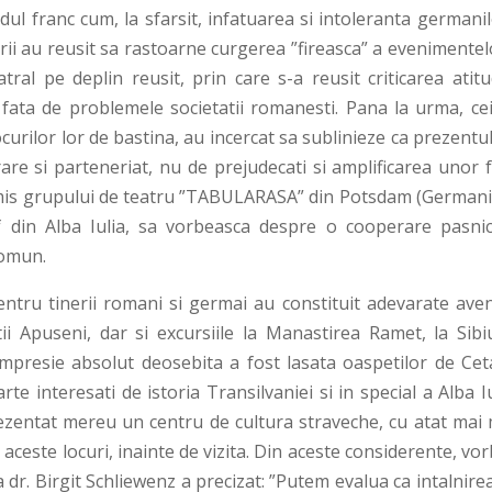
odul franc cum, la sfarsit, infatuarea si intoleranta germani
nerii au reusit sa rastoarne curgerea ”fireasca” a evenimentel
tral pe deplin reusit, prin care s-a reusit criticarea atitu
 fata de problemele societatii romanesti. Pana la urma, cei
curilor lor de bastina, au incercat sa sublinieze ca prezentu
are si parteneriat, nu de prejudecati si amplificarea unor f
rmis grupului de teatru ”TABULARASA” din Potsdam (Germania
if din Alba Iulia, sa vorbeasca despre o cooperare pasnic
comun.
tru tinerii romani si germai au constituit adevarate aven
i Apuseni, dar si excursiile la Manastirea Ramet, la Sibiu
 impresie absolut deosebita a fost lasata oaspetilor de Cet
te interesati de istoria Transilvaniei si in special a Alba Iu
zentat mereu un centru de cultura straveche, cu atat mai 
aceste locuri, inainte de vizita. Din aceste considerente, vo
 dr. Birgit Schliewenz a precizat: ”Putem evalua ca intalnire