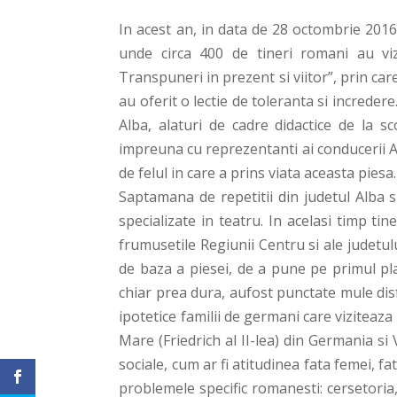
In acest an, in data de 28 octombrie 2016,
unde circa 400 de tineri romani au vizi
Transpuneri in prezent si viitor”, prin c
au oferit o lectie de toleranta si increder
Alba, alaturi de cadre didactice de la sc
impreuna cu reprezentanti ai conducerii AD
de felul in care a prins viata aceasta piesa.
Saptamana de repetitii din judetul Alba 
specializate in teatru. In acelasi timp tin
frumusetile Regiunii Centru si ale judetulu
de baza a piesei, de a pune pe primul pl
chiar prea dura, aufost punctate mule disf
ipotetice familii de germani care viziteaz
Mare (Friedrich al II-lea) din Germania si
sociale, cum ar fi atitudinea fata femei, fat
problemele specific romanesti: cersetoria,