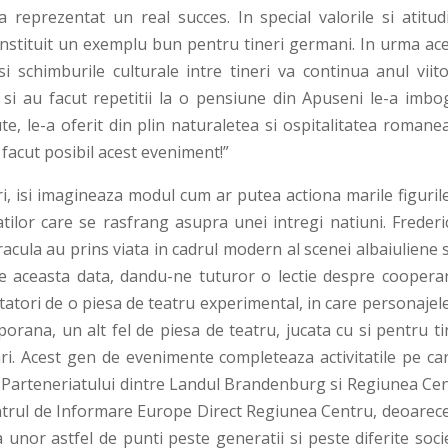
 reprezentat un real succes. In special valorile si atitud
onstituit un exemplu bun pentru tineri germani. In urma ace
i schimburile culturale intre tineri va continua anul viito
 si au facut repetitii la o pensiune din Apuseni le-a imbog
te, le-a oferit din plin naturaletea si ospitalitatea romane
facut posibil acest eveniment!”
ri, isi imagineaza modul cum ar putea actiona marile figuril
catilor care se rasfrang asupra unei intregi natiuni. Frederi
ula au prins viata in cadrul modern al scenei albaiuliene s
 de aceasta data, dandu-ne tuturor o lectie despre cooperar
tatori de o piesa de teatru experimental, in care personajel
orana, un alt fel de piesa de teatru, jucata cu si pentru ti
i. Acest gen de evenimente completeaza activitatile pe car
a Parteneriatului dintre Landul Brandenburg si Regiunea Cen
ntrul de Informare Europe Direct Regiunea Centru, deoarec
 unor astfel de punti peste generatii si peste diferite soci