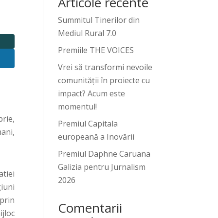
Articole recente
Summitul Tinerilor din
Mediul Rural 7.0
Premiile THE VOICES
Vrei să transformi nevoile
comunității în proiecte cu
impact? Acum este
momentul!
rie,
Premiul Capitala
mani,
europeană a Inovării
Premiul Daphne Caruana
Galizia pentru Jurnalism
tiei
2026
iuni
prin
Comentarii
ijloc