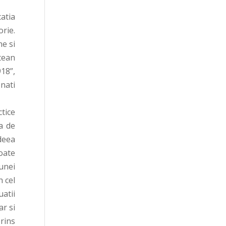
catia
rie.
e si
etean
18”,
onati
tice
ra de
ideea
oate
 unei
h cel
uatii
ar si
prins