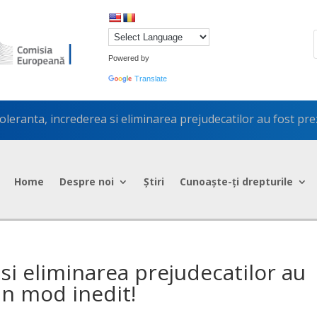
Powered by
Translate
oleranta, increderea si eliminarea prejudecatilor au fost pre
Home
Despre noi
Știri
Cunoaște-ți drepturile
si eliminarea prejudecatilor au
un mod inedit!