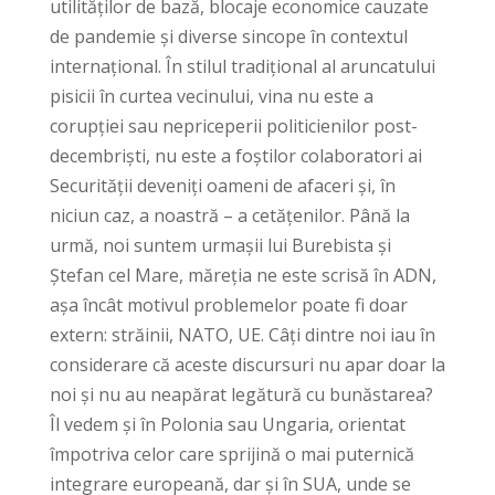
utilităților de bază, blocaje economice cauzate
de pandemie și diverse sincope în contextul
internațional. În stilul tradițional al aruncatului
pisicii în curtea vecinului, vina nu este a
corupției sau nepriceperii politicienilor post-
decembriști, nu este a foștilor colaboratori ai
Securității deveniți oameni de afaceri și, în
niciun caz, a noastră – a cetățenilor. Până la
urmă, noi suntem urmașii lui Burebista și
Ștefan cel Mare, măreția ne este scrisă în ADN,
așa încât motivul problemelor poate fi doar
extern: străinii, NATO, UE. Câți dintre noi iau în
considerare că aceste discursuri nu apar doar la
noi și nu au neapărat legătură cu bunăstarea?
Îl vedem și în Polonia sau Ungaria, orientat
împotriva celor care sprijină o mai puternică
integrare europeană, dar și în SUA, unde se