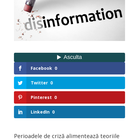
Facebook
0
Twitter
0
Pinterest
0
LinkedIn
0
Perioadele de criză alimentează teoriile