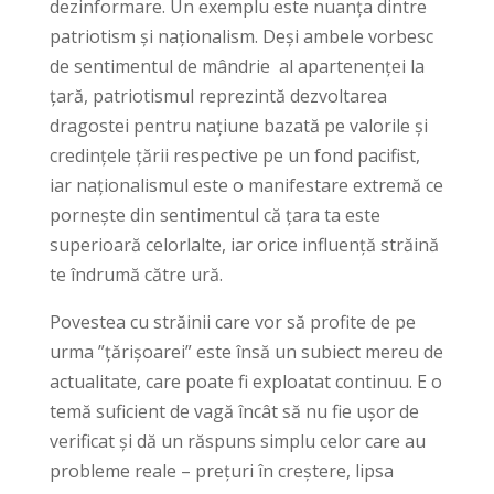
dezinformare. Un exemplu este nuanța dintre
patriotism și naționalism. Deși ambele vorbesc
de sentimentul de mândrie al apartenenței la
țară, patriotismul reprezintă dezvoltarea
dragostei pentru națiune bazată pe valorile și
credințele țării respective pe un fond pacifist,
iar naționalismul este o manifestare extremă ce
pornește din sentimentul că țara ta este
superioară celorlalte, iar orice influență străină
te îndrumă către ură.
Povestea cu străinii care vor să profite de pe
urma ”țărișoarei” este însă un subiect mereu de
actualitate, care poate fi exploatat continuu. E o
temă suficient de vagă încât să nu fie ușor de
verificat și dă un răspuns simplu celor care au
probleme reale – prețuri în creștere, lipsa