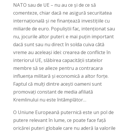
NATO sau de UE – nu au ce și de ce să
comenteze, chiar dacă ne asigură securitatea
internațională și ne finanțează investițiile cu
miliarde de euro. Populiștii fac, intenționat sau
nu, jocurile altor puteri: e mai puțin important
dacă sunt sau nu direct în solda cuiva câtă
vreme au aceleași idei: crearea de conflicte în
interiorul UE, slăbirea capacității statelor
membre să se alieze pentru a contracara
influența militară și economică a altor forțe.
Faptul că mulți dintre acești oameni sunt
promovați constant de media afiliată
Kremlinului nu este întâmplător…
O Uniune Europeană puternică este un pol de
putere relevant în lume, ce poate face față
oricărei puteri globale care nu aderă la valorile