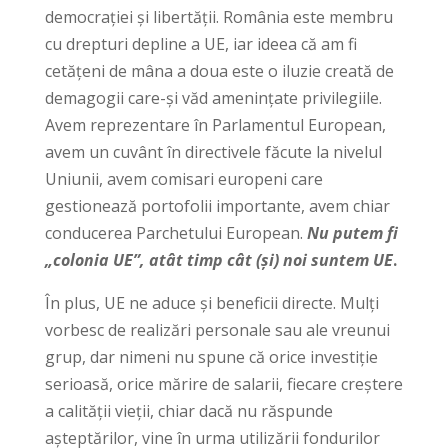
democrației și libertății. România este membru
cu drepturi depline a UE, iar ideea că am fi
cetățeni de mâna a doua este o iluzie creată de
demagogii care-și văd amenințate privilegiile.
Avem reprezentare în Parlamentul European,
avem un cuvânt în directivele făcute la nivelul
Uniunii, avem comisari europeni care
gestionează portofolii importante, avem chiar
conducerea Parchetului European.
Nu putem fi
„colonia UE”, atât timp cât (și) noi suntem UE
.
În plus, UE ne aduce și beneficii directe. Mulți
vorbesc de realizări personale sau ale vreunui
grup, dar nimeni nu spune că orice investiție
serioasă, orice mărire de salarii, fiecare creștere
a calității vieții, chiar dacă nu răspunde
așteptărilor, vine în urma utilizării fondurilor