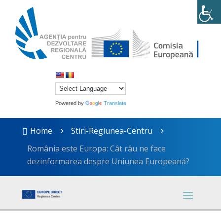
Powered by
Translate
Home
Stiri-Regiunea-Centru

5
5
România este Europa: Cât râu ne face
dezinformarea despre Uniunea Europeană?