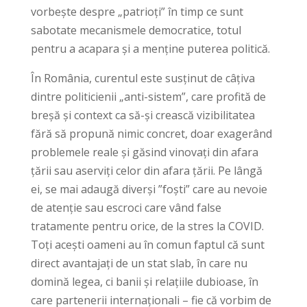
vorbește despre „patrioți” în timp ce sunt
sabotate mecanismele democratice, totul
pentru a acapara și a menține puterea politică.
În România, curentul este susținut de câțiva
dintre politicienii „anti-sistem”, care profită de
breșă și context ca să-și crească vizibilitatea
fără să propună nimic concret, doar exagerând
problemele reale și găsind vinovați din afara
țării sau aserviți celor din afara țării. Pe lângă
ei, se mai adaugă diverși ”foști” care au nevoie
de atenție sau escroci care vând false
tratamente pentru orice, de la stres la COVID.
Toți acești oameni au în comun faptul că sunt
direct avantajați de un stat slab, în care nu
domină legea, ci banii și relațiile dubioase, în
care partenerii internaționali – fie că vorbim de