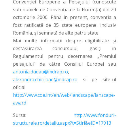
Convenției Europene a Peisajului (cunoscute
sub numele de Convenția de la Florența) din 20
octombrie 2000. Până în prezent, convenția a
fost ratificată de 35 state europene, inclusiv
România, și semnată de alte patru state.
Mai multe informații despre eligibilitate și
desfășurarea concursului, găsiți în
Regulamentul pentru decernarea „Premiul
peisajului” de către Consiliul Europei sau
antonia.dudau@mdrap.ro
,
alexandra.chiriloae@mdrap.ro
si pe site-ul
oficial
http://www.coe.int/en/web/landscape/lanscape-
award
Sursa:
http://www.fonduri-
structurale.ro/detaliu.aspx?t=Stiri&eID=17913