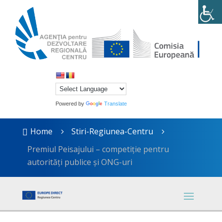
Powered by
Translate
Home
Stiri-Regiunea-Centru

5
5
Premiul Peisajului – competiție pentru
autorități publice și ONG-uri