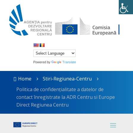
Powered by
Translate
Home
Stiri-Regiunea-Centru

5
5
Politica de confidențialitate a datelor de
contact înregistrate la ADR Centru si Europe
Direct Regiunea Centru