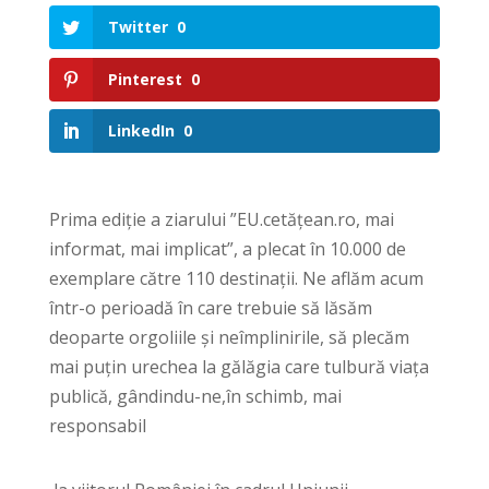
Twitter
0
Pinterest
0
LinkedIn
0
Prima ediție a ziarului ”EU.cetățean.ro, mai
informat, mai implicat”, a plecat în 10.000 de
exemplare către 110 destinații. Ne aflăm acum
într-o perioadă în care trebuie să lăsăm
deoparte orgoliile și neîmplinirile, să plecăm
mai puțin urechea la gălăgia care tulbură viața
publică, gândindu-ne,în schimb, mai
responsabil