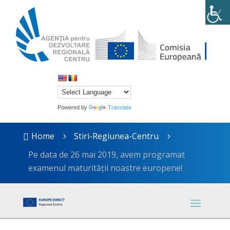
Powered by
Translate
Home
Stiri-Regiunea-Centru

5
5
Pe data de 26 mai 2019, avem programat
examenul maturității noastre europene!