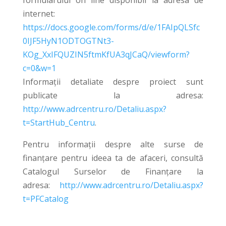
internet:
https://docs.google.com/forms/d/e/1FAIpQLSfc
0IJF5HyN1ODTOGTNt3-
KOg_XxIFQUZIN5ftmKfUA3qJCaQ/viewform?
c=0&w=1
Informații detaliate despre proiect sunt
publicate la adresa:
http://www.adrcentru.ro/Detaliu.aspx?
t=StartHub_Centru
.
Pentru informații despre alte surse de
finanțare pentru ideea ta de afaceri, consultă
Catalogul Surselor de Finanțare la
adresa:
http://www.adrcentru.ro/Detaliu.aspx?
t=PFCatalog