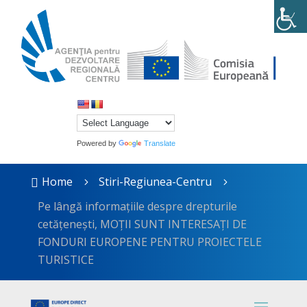
Powered by
Translate
Home
Stiri-Regiunea-Centru

5
5
Pe lângă informațiile despre drepturile
cetățenești, MOȚII SUNT INTERESAȚI DE
FONDURI EUROPENE PENTRU PROIECTELE
TURISTICE