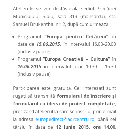
Atelierele se vor desfășurala sediul Primăriei
Municipiului Sibiu, sala 313 (mansardă), str.
Samuel Brukenthal nr. 2, după cum urmează:
Programul
”Europa pentru Cetățeni”
în
data de
15.06.2015,
în intervalul 16.00-20.00
(inclusiv pauze).
Programul
”Europa Creativă – Cultura”
în
16.06.2015
în intervalul orar 10.30 – 16.30
(inclusiv pauze).
Participarea este gratuită. Cei interesaţi sunt
rugaţi să transmită
formularul de înscriere și
formularul cu ideea de proiect completate
,
precizând atelierul la care se înscriu, prin e-mail
la adresa
europedirect@adrcentru.ro
, până cel
târziu în data de
12 iunie 2015, ora 14.00
.