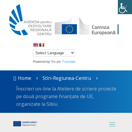
Powered by
Translate
Home
Stiri-Regiunea-Centru

5
5
Înscrieri on-line la Ateliere de scriere proiecte
pe două programe finanțate de UE,
organizate la Sibiu