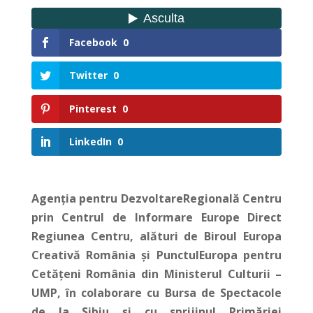
Facebook
0
Twitter
0
Pinterest
0
LinkedIn
0
Agenția pentru DezvoltareRegională Centru
prin Centrul de Informare Europe Direct
Regiunea Centru, alături de Biroul Europa
Creativă România și PunctulEuropa pentru
Cetățeni România din Ministerul Culturii –
UMP, în colaborare cu Bursa de Spectacole
de la Sibiu și cu sprijinul Primăriei