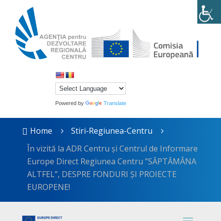
Powered by
Translate
Home
Stiri-Regiunea-Centru

5
5
În vizită la ADR Centru și Centrul de Informare
Europe Direct Regiunea Centru ”SĂPTĂMÂNA
ALTFEL”, DESPRE FONDURI ȘI PROIECTE
EUROPENE!