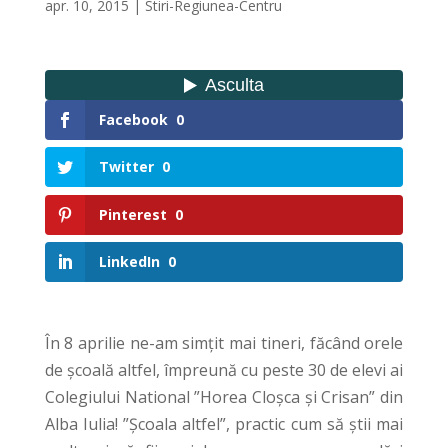
apr. 10, 2015
|
Stiri-Regiunea-Centru
Facebook
0
Twitter
0
Pinterest
0
LinkedIn
0
În 8 aprilie ne-am simțit mai tineri, făcând orele
de școală altfel, împreună cu peste 30 de elevi ai
Colegiului National ”Horea Cloșca și Crisan” din
Alba Iulia! ”Școala altfel”, practic cum să știi mai