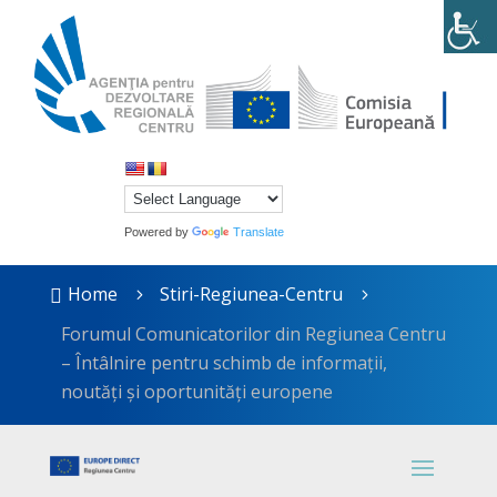
Powered by
Translate
Home
Stiri-Regiunea-Centru

5
5
Forumul Comunicatorilor din Regiunea Centru
– Întâlnire pentru schimb de informații,
noutăți și oportunități europene