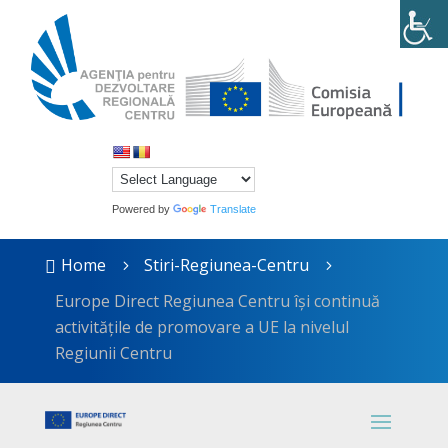
Powered by
Translate
Home
Stiri-Regiunea-Centru

5
5
Europe Direct Regiunea Centru își continuă
activitățile de promovare a UE la nivelul
Regiunii Centru