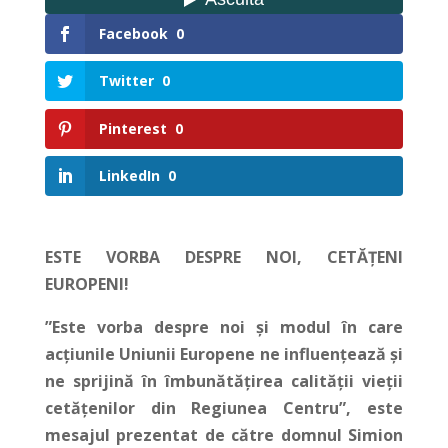
Facebook
0
Twitter
0
Pinterest
0
LinkedIn
0
ESTE VORBA DESPRE NOI, CETĂȚENI
EUROPENI!
”Este vorba despre noi și modul în care
acțiunile Uniunii Europene ne influențează și
ne sprijină în îmbunătățirea calității vieții
cetățenilor din Regiunea Centru”, este
mesajul prezentat de către domnul Simion