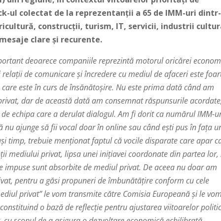
k-ul colectat de la reprezentanții a 65 de IMM-uri dintr
ultură, construcții, turism, IT, servicii, industrii cultu
mesaje clare și recurente.
mportant deoarece companiile reprezintă motorul oricărei econom
i relații de comunicare și încredere cu mediul de afaceri este foar
care este în curs de însănătoșire. Nu este prima dată când am
 privat, dar de această dată am consemnat răspunsurile acordate
și de echipa care a derulat dialogul. Am fi dorit ca numărul IMM-ur
 nu ajunge să fii vocal doar în online sau când ești pus în fața u
lași timp, trebuie menționat faptul că vocile disparate care apar c
ii mediului privat, lipsa unei inițiavei coordonate din partea lor,
le impuse sunt absorbite de mediul privat. De aceea nu doar am
ivat, pentru a găsi propuneri de îmbunătățire conform cu cele
mediul privat” le vom transmite către Comisia Europeană și le vo
nstituind o bază de reflecție pentru ajustarea viitoarelor politic
, cu scopul de a asigura o dezvoltare economică echilibrată,