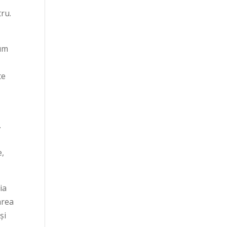
ru.
cum
te
.
e,
ia
tarea
și