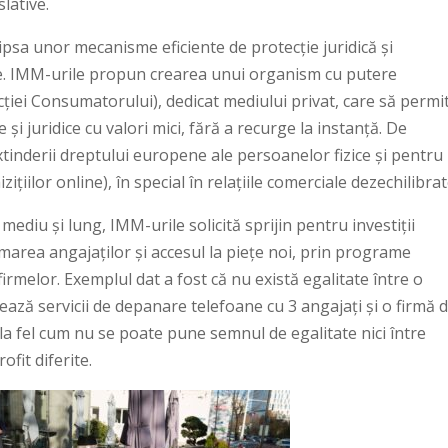
slative.
 lipsa unor mecanisme eficiente de protecție juridică și
le. IMM-urile propun crearea unui organism cu putere
tecției Consumatorului), dedicat mediului privat, care să permi
și juridice cu valori mici, fără a recurge la instanță. De
tinderii dreptului europene ale persoanelor fizice și pentru
izițiilor online), în special în relațiile comerciale dezechilibrat
ediu și lung, IMM-urile solicită sprijin pentru investiții
rmarea angajaților și accesul la piețe noi, prin programe
firmelor. Exemplul dat a fost că nu există egalitate între o
ază servicii de depanare telefoane cu 3 angajați și o firmă 
la fel cum nu se poate pune semnul de egalitate nici între
ofit diferite.