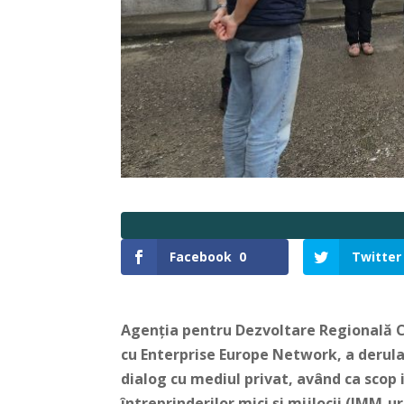
Facebook
0
Twitter
Agenția pentru Dezvoltare Regională C
cu Enterprise Europe Network, a derula
dialog cu mediul privat, având ca scop i
întreprinderilor mici și mijlocii (IMM-ur