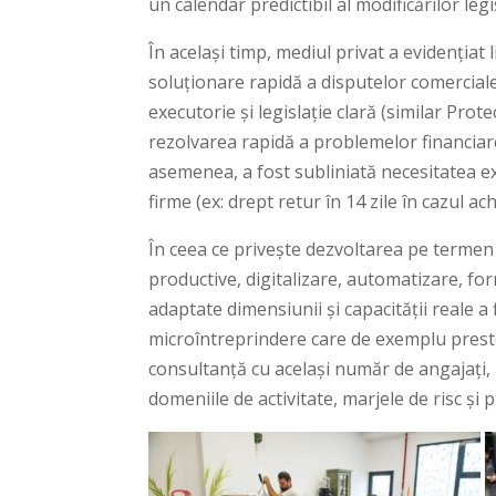
un calendar predictibil al modificărilor legi
În același timp, mediul privat a evidențiat
soluționare rapidă a disputelor comercia
executorie și legislație clară (similar Pro
rezolvarea rapidă a problemelor financiare 
asemenea, a fost subliniată necesitatea ex
firme (ex: drept retur în 14 zile în cazul ach
În ceea ce privește dezvoltarea pe termen m
productive, digitalizare, automatizare, fo
adaptate dimensiunii și capacității reale a 
microîntreprindere care de exemplu preste
consultanță cu același număr de angajați, 
domeniile de activitate, marjele de risc și pr