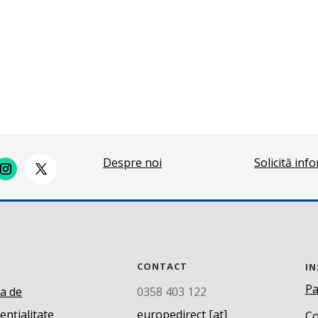
Despre noi
Solicită inf
CONTACT
IN
Pa
ca de
0358 403 122
ențialitate
europedirect [at]
Co