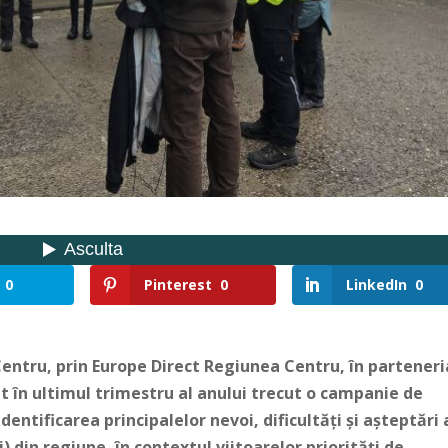
0
Pinterest
0
LinkedIn
0
entru, prin Europe Direct Regiunea Centru, în parteneri
t în ultimul trimestru al anului trecut o campanie de
dentificarea principalelor nevoi, dificultăți și așteptări 
i) din regiune, în contextul viitoarelor priorități de