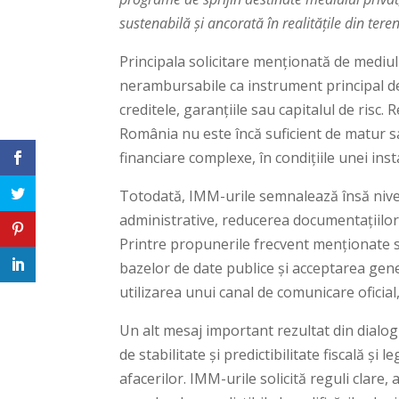
sustenabilă și ancorată în realitățile din teren
Principala solicitare menționată de mediu
nerambursabile ca instrument principal de
creditele, garanțiile sau capitalul de risc
România nu este încă suficient de matur s
financiare complexe, în condițiile unei instab
Totodată, IMM-urile semnalează însă nivelul
administrative, reducerea documentațiilor ex
Printre propunerile frecvent menționate s
bazelor de date publice și acceptarea gen
utilizarea unui canal de comunicare oficial
Un alt mesaj important rezultat din dialog
de stabilitate și predictibilitate fiscală și 
afacerilor. IMM-urile solicită reguli clare,