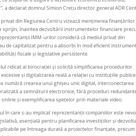
”,
a declarat domnul Simion Crețu director general ADR Cent
l privat din Regiunea Centru vizează menținerea finanțărilor
 sprijin, înaintea dezvoltării instrumentelor financiare pre
. Reprezentanții IMM-urilor consideră că mediul privat din
au de capitalizat pentru a absorbi în mod eficient instrumen
ilități fiscale și legislative persistente.
 ridicat al birocrației și solicită simplificarea procedurilor
cesive și digitalizarea reală a relației cu instituțiile publice
e numără crearea unui ghișeu unic digital, interconectarea
eralizată a semnăturii electronice, fără proceduri redundant
, online și exemplificarea spețelor prin materiale video.
ul în care s-au implicat reprezentanții companiilor este nevo
legislativă, esențială pentru planificarea investițiilor și dezvol
 aplicabile pe întreaga durată a proiectelor finanțate, precum 