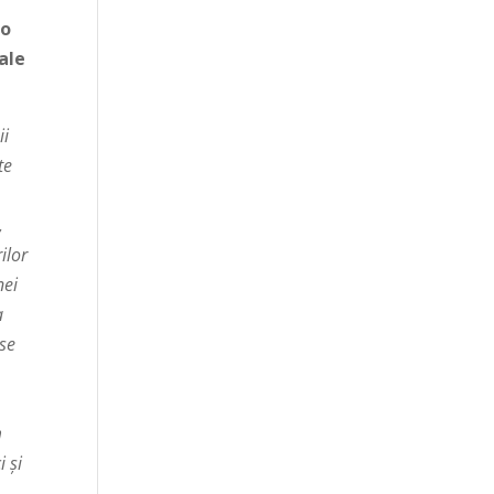
-o
rale
ii
te
,
ilor
nei
a
 se
m
i și