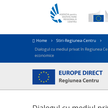
Home
Stiri-Regiunea-Centru

5
5
Dialogul cu mediul privat în Regiunea Cent
economice
Dialogul cu mediul pri