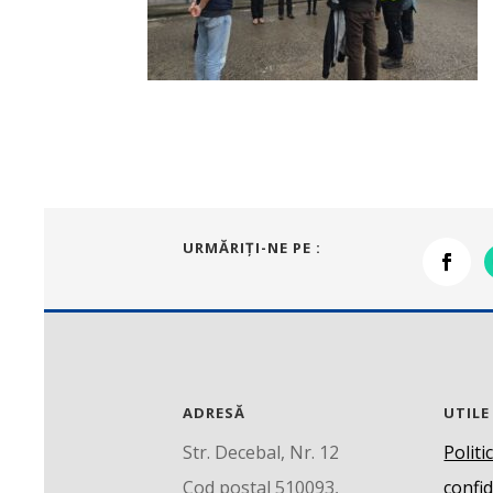
URMĂRIŢI-NE PE :
ADRESĂ
UTILE
Str. Decebal, Nr. 12
Politi
Cod postal 510093,
confid