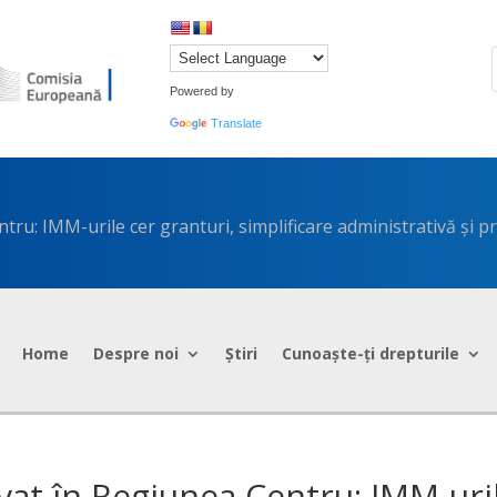
Powered by
Translate
ru: IMM-urile cer granturi, simplificare administrativă și pro
Home
Despre noi
Știri
Cunoaște-ți drepturile
vat în Regiunea Centru: IMM-uri