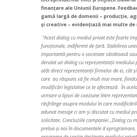
finanțare ale Uniunii Europene. Feedbac
gamă largă de domenii – producție, agric
și creative – evidențiază mai multe de 
”Acest dialog cu mediul privat este foarte i
funcționale, indiferent de țară. Stabilirea une
importantă pentru o societate sănătoasă sau 
derulat un dialog cu reprezentanții mediului
atât direct reprezentanții firmelor de ei, cât 
care au răspuns să fie mult mai mare, fiindcă
modificări legislative ce te afectează. În ace
urmare a lipsei de coeziune între reprezentanț
răsfrânge asupra modului în care modificări
adunat mesaje ci am și discutat cu mediul pr
solicitate. Concluziile campaniei „Dialog cu 
prelua și noi în documentele d eprogramare, co
programe de sprijin destinate mediului privat