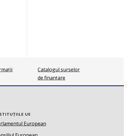
ormații
Catalogul surselor
de finanțare
STITUȚIILE UE
rlamentul European
nsiliul European