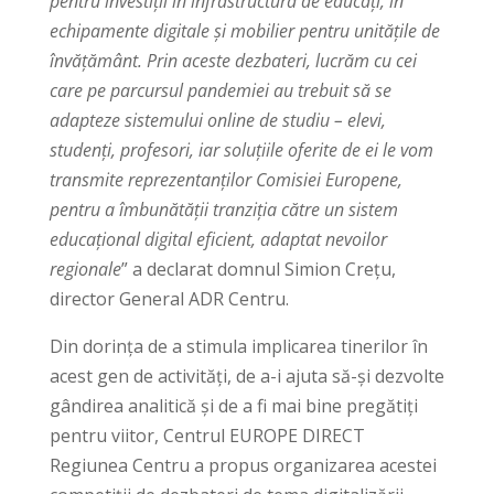
pentru investiții în infrastructura de educați, în
echipamente digitale și mobilier pentru unitățile de
învățământ.
Prin aceste dezbateri, lucrăm cu cei
care pe parcursul pandemiei au trebuit să se
adapteze sistemului online de studiu – elevi,
studenți, profesori, iar soluțiile oferite de ei le vom
transmite reprezentanților Comisiei Europene,
pentru a îmbunătății tranziția către un sistem
educațional digital eficient, adaptat nevoilor
regionale
” a declarat domnul Simion Crețu,
director General ADR Centru.
Din dorința de a stimula implicarea tinerilor în
acest gen de activități, de a-i ajuta să-și dezvolte
gândirea analitică și de a fi mai bine pregătiți
pentru viitor, Centrul EUROPE DIRECT
Regiunea Centru a propus organizarea acestei