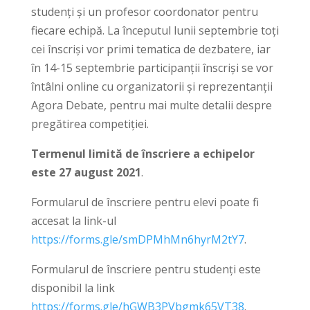
studenți și un profesor coordonator pentru
fiecare echipă. La începutul lunii septembrie toți
cei înscriși vor primi tematica de dezbatere, iar
în 14-15 septembrie participanții înscriși se vor
întâlni online cu organizatorii și reprezentanții
Agora Debate, pentru mai multe detalii despre
pregătirea competiției.
Termenul limită de înscriere a echipelor
este 27 august 2021
.
Formularul de înscriere pentru elevi poate fi
accesat la link-ul
https://forms.gle/smDPMhMn6hyrM2tY7
.
Formularul de înscriere pentru studenți este
disponibil la link
https://forms.gle/hGWB3PVbgmk65VT38
.