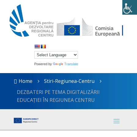
Powered by
Translate
Home
Stiri-Regiunea-Centru

5
5
DEZBATERI PE TEMA DIGITALIZĂRII
EDUCAȚIEI ÎN REGIUNEA CENTRU