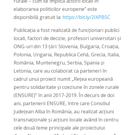
rurale – cum se implică actorii locali în
elaborarea politicilor europene” este
disponibilă gratuit la:
https://bit.ly/2IXPB5C
Publicația a fost realizată de funcţionari publici
locali, factori de decizie, profesori universitari și
ONG-uri din 13 țări: Slovenia, Bulgaria, Croația,
Polonia, Ungaria, Republica Cehă, Grecia, Italia,
România, Muntenegru, Serbia, Spania și
Letonia, care au colaborat ca parteneri în
cadrul unui proiect numit „Rețea europeană
pentru solidaritate și coeziune în zonele rurale
(ENSURE)” în anii 2017-2019. În decurs de doi
ani, partenerii ENSURE, între care Consiliul
Judeţean Alba în România, au realizat acțiuni
transnaționale și acțiuni locale având în centru
cele două teme principale ale proiectului: