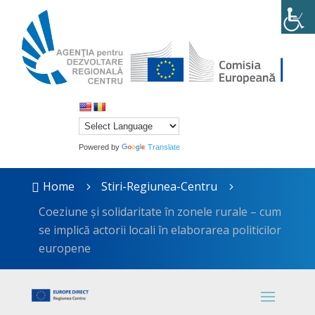
Powered by
Translate
Home
Stiri-Regiunea-Centru

5
5
Coeziune și solidaritate în zonele rurale – cum
se implică actorii locali în elaborarea politicilor
europene