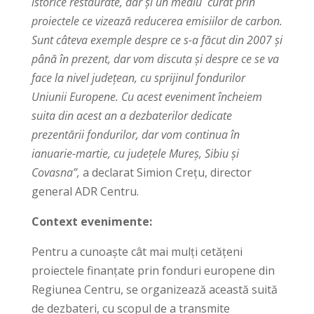
istorice restaurate, dar și un mediu curat prin
proiectele ce vizează reducerea emisiilor de carbon.
Sunt câteva exemple despre ce s-a făcut din 2007 și
până în prezent, dar vom discuta și despre ce se va
face la nivel județean, cu sprijinul fondurilor
Uniunii Europene. Cu acest eveniment încheiem
suita din acest an a dezbaterilor dedicate
prezentării fondurilor, dar vom continua în
ianuarie-martie, cu județele Mureș, Sibiu și
Covasna”,
a declarat Simion Crețu, director
general ADR Centru.
Context evenimente:
Pentru a cunoaște cât mai mulți cetățeni
proiectele finanțate prin fonduri europene din
Regiunea Centru, se organizează această suită
de dezbateri, cu scopul de a transmite