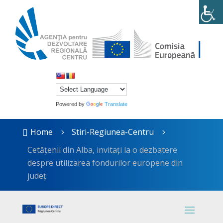
Powered by
Translate
Home
Stiri-Regiunea-Centru

5
5
Cetățenii din Alba, invitați la o dezbatere
despre utilizarea fondurilor europene din
județ