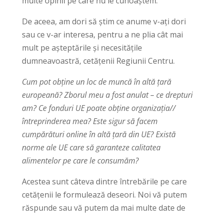
multe opinii pe care nu le cunoaștem.
De aceea, am dori să știm ce anume v-ați dori
sau ce v-ar interesa, pentru a ne plia cât mai
mult pe așteptările și necesitățile
dumneavoastră, cetățenii Regiunii Centru.
Cum pot obține un loc de muncă în altă țară
europeană? Zborul meu a fost anulat – ce drepturi
am? Ce fonduri UE poate obține organizația//
întreprinderea mea? Este sigur să facem
cumpărături online în altă țară din UE? Există
norme ale UE care să garanteze calitatea
alimentelor pe care le consumăm?
Acestea sunt câteva dintre întrebările pe care
cetățenii le formulează deseori. Noi vă putem
răspunde sau vă putem da mai multe date de