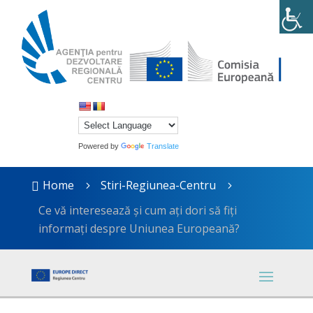
Powered by
Translate
Home
Stiri-Regiunea-Centru

5
5
Ce vă interesează și cum ați dori să fiți
informați despre Uniunea Europeană?