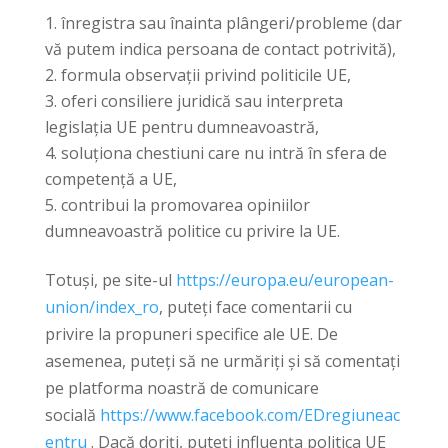
înregistra sau înainta plângeri/probleme (dar
vă putem indica persoana de contact potrivită),
formula observații privind politicile UE,
oferi consiliere juridică sau interpreta
legislația UE pentru dumneavoastră,
soluționa chestiuni care nu intră în sfera de
competență a UE,
contribui la promovarea opiniilor
dumneavoastră politice cu privire la UE.
Totuși, pe site-ul
https://europa.eu/european-
union/index_ro
, puteți face comentarii cu
privire la propuneri specifice ale UE. De
asemenea, puteți să ne urmăriți și să comentați
pe platforma noastră de comunicare
socială
https://www.facebook.com/EDregiuneac
entru
. Dacă doriți, puteți influența politica UE