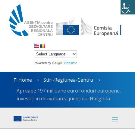
Powered by
Translate
Home
Stiri-Regiunea-Centru

5
5
Aproape 197 milioane euro fonduri europene,
investiți în dezvoltarea județului Harghita