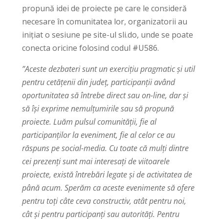
propună idei de proiecte pe care le consideră
necesare în comunitatea lor, organizatorii au
inițiat o sesiune pe site-ul sli.do, unde se poate
conecta oricine folosind codul #U586.
”Aceste dezbateri sunt un exercițiu pragmatic și util
pentru cetățenii din județ, participanții având
oportunitatea să întrebe direct sau on-line, dar și
să își exprime nemulțumirile sau să propună
proiecte. Luăm pulsul comunității, fie al
participanților la eveniment, fie al celor ce au
răspuns pe social-media. Cu toate că mulți dintre
cei prezenți sunt mai interesați de viitoarele
proiecte, există întrebări legate și de activitatea de
până acum. Sperăm ca aceste evenimente să ofere
pentru toți câte ceva constructiv, atât pentru noi,
cât și pentru participanți sau autorități. Pentru