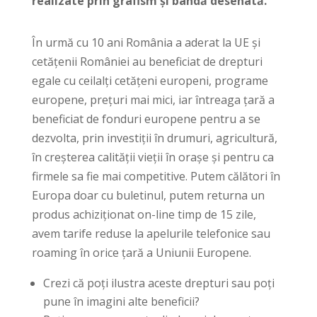
realizate prin grafism și bandă desenată.
În urmă cu 10 ani România a aderat la UE și
cetățenii României au beneficiat de drepturi
egale cu ceilalți cetățeni europeni, programe
europene, prețuri mai mici, iar întreaga țară a
beneficiat de fonduri europene pentru a se
dezvolta, prin investiții în drumuri, agricultură,
în creșterea calității vieții în orașe și pentru ca
firmele sa fie mai competitive. Putem călători în
Europa doar cu buletinul, putem returna un
produs achiziționat on-line timp de 15 zile,
avem tarife reduse la apelurile telefonice sau
roaming în orice țară a Uniunii Europene.
Crezi că poți ilustra aceste drepturi sau poți
pune în imagini alte beneficii?