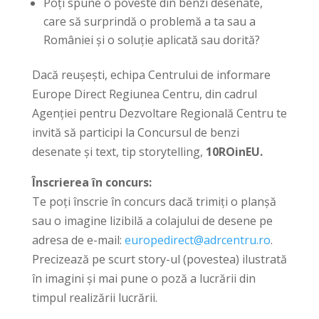
Poți spune o poveste din benzi desenate,
care să surprindă o problemă a ta sau a
României și o soluție aplicată sau dorită?
Dacă reușești, echipa Centrului de informare
Europe Direct Regiunea Centru, din cadrul
Agenției pentru Dezvoltare Regională Centru te
invită să participi la Concursul de benzi
desenate și text, tip storytelling,
10
RO
in
EU.
Înscrierea în concurs:
Te poți înscrie în concurs dacă trimiți o planșă
sau o imagine lizibilă a colajului de desene pe
adresa de e-mail:
europedirect@adrcentru.ro
.
Precizează pe scurt story-ul (povestea) ilustrată
în imagini și mai pune o poză a lucrării din
timpul realizării lucrării.