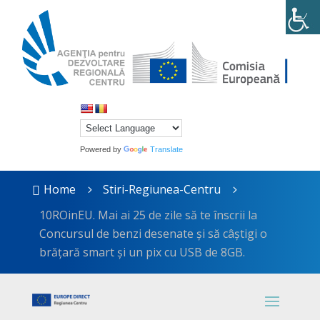
Powered by
Translate
Home
Stiri-Regiunea-Centru

5
5
10ROinEU. Mai ai 25 de zile să te înscrii la
Concursul de benzi desenate și să câștigi o
brățară smart și un pix cu USB de 8GB.