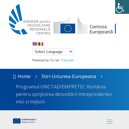
Powered by
Translate
Home
Stiri-Uniunea-Europeana

5
5
Programul UNCTAD/EMPRETEC România
pentru sprijinirea dezvoltării întreprinderilor
mici și mijlocii