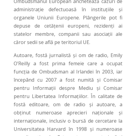
Ombudsmanul European anchetează cazuri de
administrație defectuoasă în instituțiile și
organele Uniunii Europene. Plângerile pot fi
depuse de cetățenii europeni, rezidenți ai
statelor membre, companii sau asociații ale
căror sedii se află pe teritoriul UE.
Autoare, fostă jurnalistă şi om de radio, Emily
O’Reilly a fost prima femeie care a ocupat
funcția de Ombudsman al Irlandei în 2003, iar
începând cu 2007 a fost numită şi Comisar
pentru Informații despre Mediu şi Comisar
pentru Libertatea Informațiilor. În calitate de
fostă editoare, om de radio şi autoare, a
obținut numeroase aprecieri naționale şi
internaționale, inclusiv o bursă de cercetare la
Universitatea Harvard în 1998 şi numeroase